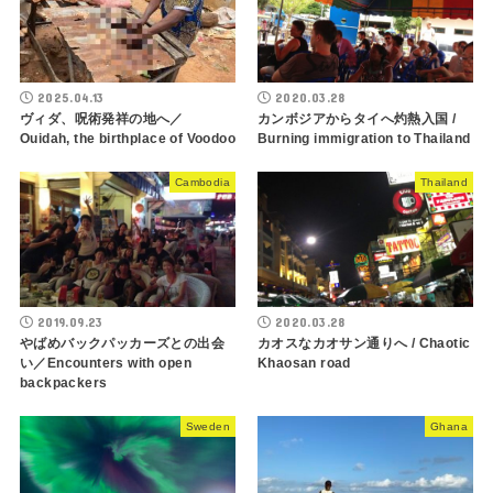
2025.04.13
2020.03.28
ヴィダ、呪術発祥の地へ／
カンボジアからタイへ灼熱入国 /
Ouidah, the birthplace of Voodoo
Burning immigration to Thailand
Cambodia
Thailand
2019.09.23
2020.03.28
やばめバックパッカーズとの出会
カオスなカオサン通りへ / Chaotic
い／Encounters with open
Khaosan road
backpackers
Sweden
Ghana