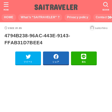
SAITRAVELER
MENU
SEARCH
HOME
What’s “SAITRAVELER” ?
Privacy policy
Contact M
2022.01.05
saitorhino
4794B238-96AC-443E-9143-
FFAB31D7BEE4
ツイート
シェア
送る