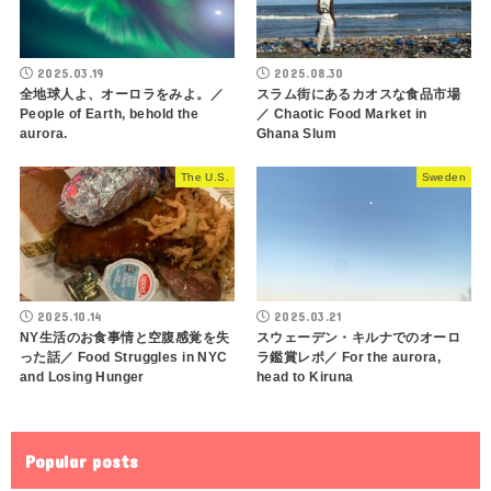
2025.03.19
2025.08.30
全地球人よ、オーロラをみよ。／
スラム街にあるカオスな食品市場
People of Earth, behold the
／ Chaotic Food Market in
aurora.
Ghana Slum
The U.S.
Sweden
2025.10.14
2025.03.21
NY生活のお食事情と空腹感覚を失
スウェーデン・キルナでのオーロ
った話／ Food Struggles in NYC
ラ鑑賞レポ／ For the aurora,
and Losing Hunger
head to Kiruna
Popular posts