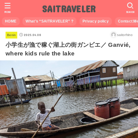
SAITRAVELER
MENU
SEARCH
HOME
What’s “SAITRAVELER” ?
Privacy policy
Contact M
2025.04.08
saitorhino
Benin
小学生が漁で稼ぐ湖上の街ガンビエ／ Ganvié,
where kids rule the lake