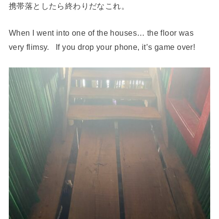
携帯落としたら終わりだなこれ。
When I went into one of the houses… the floor was
very flimsy. If you drop your phone, it’s game over!