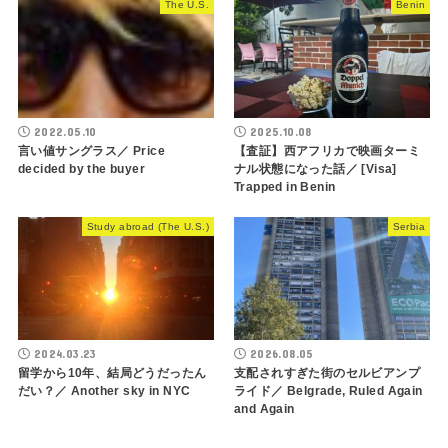
The U.S.
Benin
2022.05.10
2025.10.08
言い値サングラス／ Price
【査証】西アフリカで映画ターミ
decided by the buyer
ナル状態になった話／ [Visa]
Trapped in Benin
Study abroad (The U.S.)
Serbia
2024.03.23
2026.08.05
留学から10年、結局どうだったん
支配されすぎた街のセルビアンプ
だい？／ Another sky in NYC
ライド／ Belgrade, Ruled Again
and Again