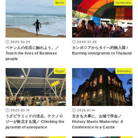
Benin
Cambodia
2025.04.29
2020.03.28
ベナン人の生活に触れよう。／
カンボジアからタイへ灼熱入国 /
Touch the lives of Beninese
Burning immigration to Thailand
people
Egypt
Germany
2025.05.19
2026.01.14
うざピラミッドの頂点、テクノロ
古きを大事に、お城で学会／
ジーが敗北する国／ Climbing the
History Meets Modernity: A
pyramid of annoyance
Conference in a Castle