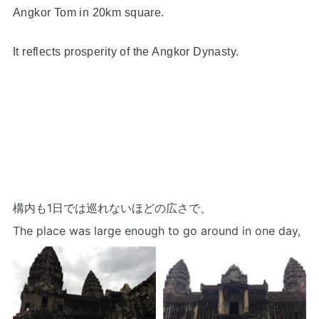
Angkor Tom in 20km square.
It reflects prosperity of the Angkor Dynasty.
構内も1日では巡れないほどの広さで、
The place was large enough to go around in one day,