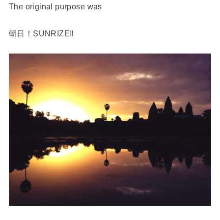
The original purpose was
朝日！SUNRIZE‼️