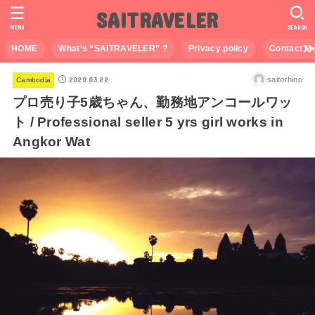
SAITRAVELER
MENU
SEARCH
HOME
What’s “SAITRAVELER” ?
Privacy policy
Contact M
2020.03.22
saitorhino
Cambodia
プロ売り子5歳ちゃん、勤務地アンコールワッ
ト / Professional seller 5 yrs girl works in
Angkor Wat