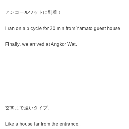
アンコールワットに到着！
I ran on a bicycle for 20 min from Yamato guest house.
Finally, we arrived at Angkor Wat.
玄関まで遠いタイプ、
Like a house far from the entrance,,