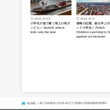
2025.04.08
2025.12.13
小学生が漁で稼ぐ湖上の街ガ
侵略の記憶、銃を学ぶポ
ンビエ／ Ganvié, where
ンド小学生／ Polish
kids rule the lake
Children Learning to S
against an Invasion
8CCA48D4-51A9-4CC7-ADB6-5EB4BD858FBF
HOME