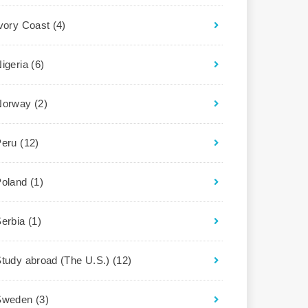
Ivory Coast
(4)
igeria
(6)
Norway
(2)
Peru
(12)
Poland
(1)
Serbia
(1)
tudy abroad (The U.S.)
(12)
Sweden
(3)