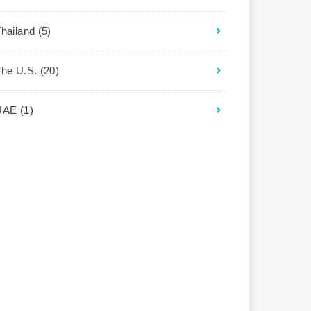
Thailand
(5)
The U.S.
(20)
UAE
(1)