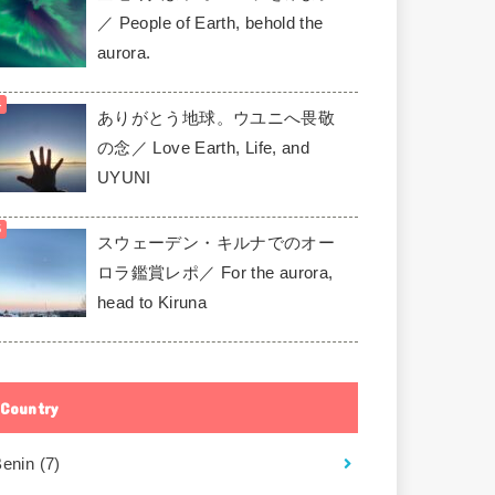
／ People of Earth, behold the
aurora.
ありがとう地球。ウユニへ畏敬
の念／ Love Earth, Life, and
UYUNI
スウェーデン・キルナでのオー
ロラ鑑賞レポ／ For the aurora,
head to Kiruna
Country
Benin
(7)