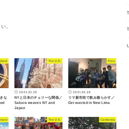
さい。
iland
The U.S.
Peru
2024.03.30
2021.02.28
きな
NYと日本のチェリーな関係／
リマ新市街で飲み散らかす／
od
Sakura weaves NY and
Get wasted in New Lima
Japan
oland
The U.S.
Cambodia