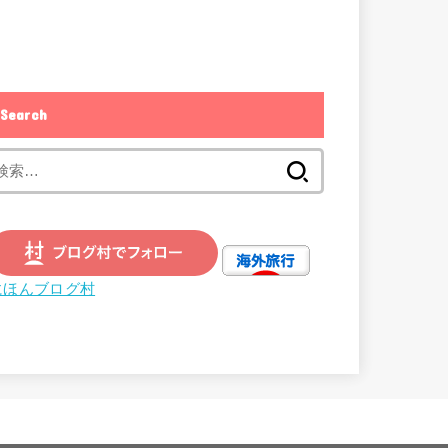
Search
検
索:
にほんブログ村