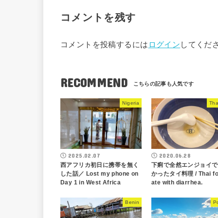
コメントを残す
コメントを投稿するには
ログイン
してくだ
RECOMMEND
Nigeria
Tha
2025.02.07
2020.06.28
西アフリカ初日に携帯を無く
下痢で全然エンジョイで
した話／ Lost my phone on
かったタイ料理 / Thai fo
Day 1 in West Africa
ate with diarrhea.
Benin
P