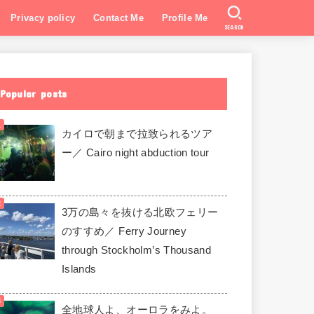
Privacy policy
Contact Me
Profile Me
SEARCH
Popular posts
カイロで朝まで拉致られるツア
ー／ Cairo night abduction tour
3万の島々を抜ける北欧フェリー
のすすめ／ Ferry Journey
through Stockholm’s Thousand
Islands
全地球人よ、オーロラをみよ。