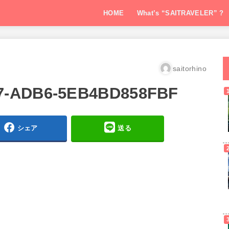
HOME
What’s “SAITRAVELER” ?
saitorhino
7-ADB6-5EB4BD858FBF
シェア
送る