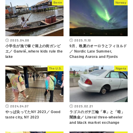
Benin
Norway
2025.04.08
2025.11.10
小学生が漁で稼ぐ湖上の街ガンビ
9月、晩夏のオーロラとフィヨルド
エ／ Ganvié, where kids rule the
／ Nordic Late Summer,
lake
Chasing Aurora and Fjords
The U.S.
Nigeria
2024.04.07
2025.02.21
やっぱ尖ってたNY 2023／ Good
ラゴスのガチ三輪「車」と「暗」
taste city, NY 2023
闇換金／ Literal three-wheeler
and black market exchange