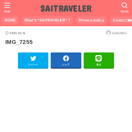
SAITRAVELER
MENU
SEARCH
HOME
What’s “SAITRAVELER” ?
Privacy policy
Contact M
2025.03.16
saitorhino
IMG_7255
ツイート
シェア
送る