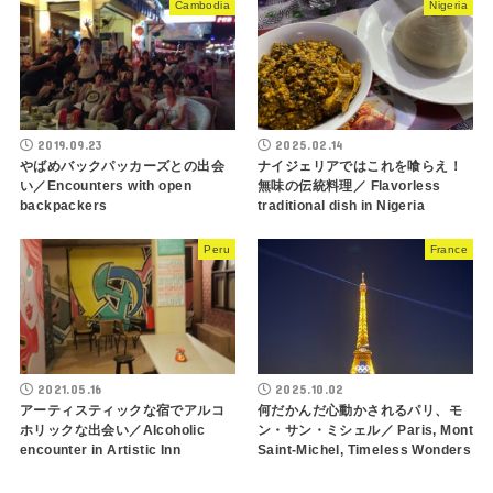
Cambodia
Nigeria
2019.09.23
2025.02.14
やばめバックパッカーズとの出会
ナイジェリアではこれを喰らえ！
い／Encounters with open
無味の伝統料理／ Flavorless
backpackers
traditional dish in Nigeria
Peru
France
2021.05.16
2025.10.02
アーティスティックな宿でアルコ
何だかんだ心動かされるパリ、モ
ホリックな出会い／Alcoholic
ン・サン・ミシェル／ Paris, Mont
encounter in Artistic Inn
Saint-Michel, Timeless Wonders