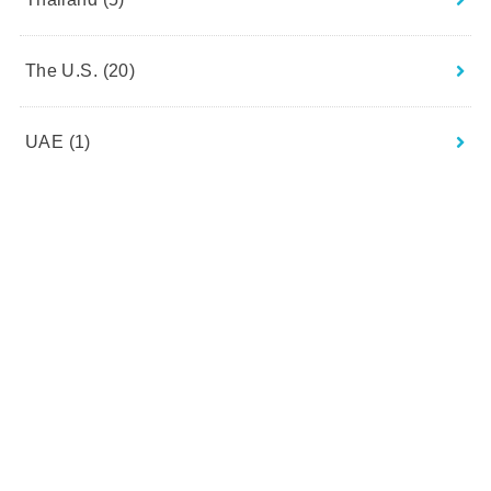
The U.S.
(20)
UAE
(1)