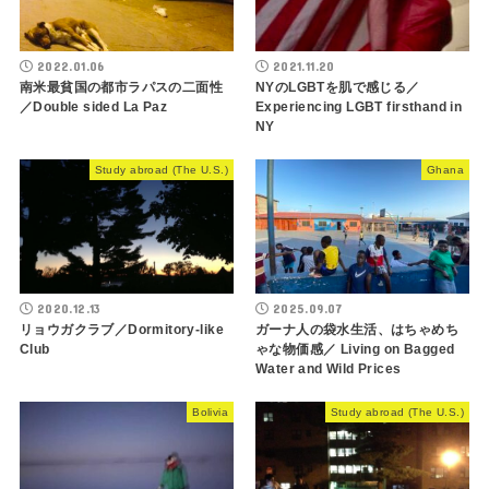
2022.01.06
2021.11.20
南米最貧国の都市ラパスの二面性
NYのLGBTを肌で感じる／
／Double sided La Paz
Experiencing LGBT firsthand in
NY
Study abroad (The U.S.)
Ghana
2020.12.13
2025.09.07
リョウガクラブ／Dormitory-like
ガーナ人の袋水生活、はちゃめち
Club
ゃな物価感／ Living on Bagged
Water and Wild Prices
Bolivia
Study abroad (The U.S.)