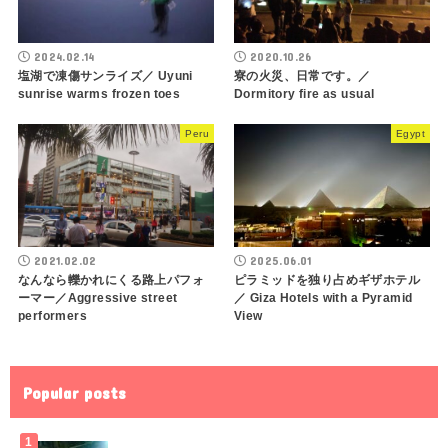
2024.02.14
2020.10.26
塩湖で凍傷サンライズ／ Uyuni
寮の火災、日常です。／
sunrise warms frozen toes
Dormitory fire as usual
Peru
Egypt
2021.02.02
2025.06.01
なんなら轢かれにくる路上パフォ
ピラミッドを独り占めギザホテル
ーマー／Aggressive street
／ Giza Hotels with a Pyramid
performers
View
Popular posts