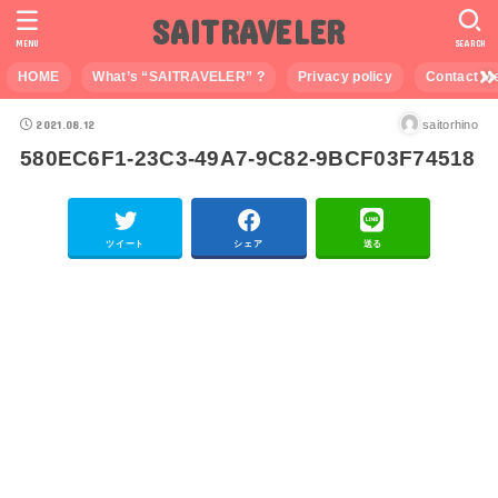
SAITRAVELER
MENU
SEARCH
HOME
What’s “SAITRAVELER” ?
Privacy policy
Contact M
2021.08.12
saitorhino
580EC6F1-23C3-49A7-9C82-9BCF03F74518
ツイート
シェア
送る