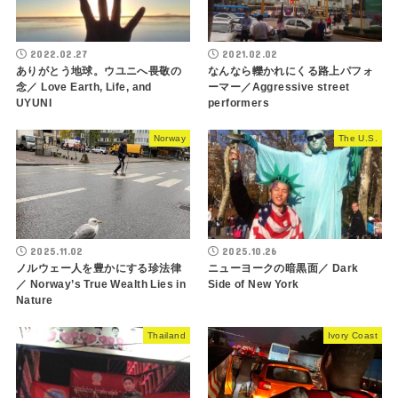
2022.02.27
2021.02.02
ありがとう地球。ウユニへ畏敬の
なんなら轢かれにくる路上パフォ
念／ Love Earth, Life, and
ーマー／Aggressive street
UYUNI
performers
Norway
The U.S.
2025.11.02
2025.10.26
ノルウェー人を豊かにする珍法律
ニューヨークの暗黒面／ Dark
／ Norway’s True Wealth Lies in
Side of New York
Nature
Thailand
Ivory Coast