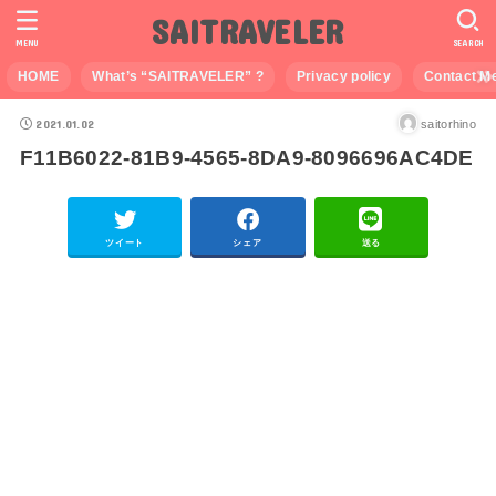
SAITRAVELER
MENU
SEARCH
HOME
What’s “SAITRAVELER” ?
Privacy policy
Contact M
2021.01.02
saitorhino
F11B6022-81B9-4565-8DA9-8096696AC4DE
ツイート
シェア
送る