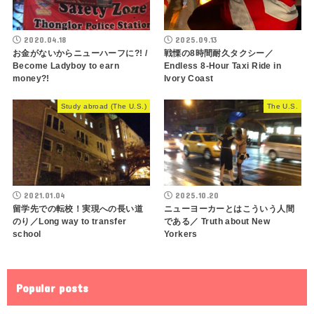
2020.04.18
2025.09.13
お金がないからニューハーフに?! /
戦慄の8時間耐久タクシー／
Become Ladyboy to earn
Endless 8-Hour Taxi Ride in
money?!
Ivory Coast
Study abroad (The U.S.)
The U.S.
2021.01.04
2025.10.20
留学先での転校！実現への長い道
ニューヨーカーとはこういう人間
のり／Long way to transfer
である／ Truth about New
school
Yorkers
Popular posts