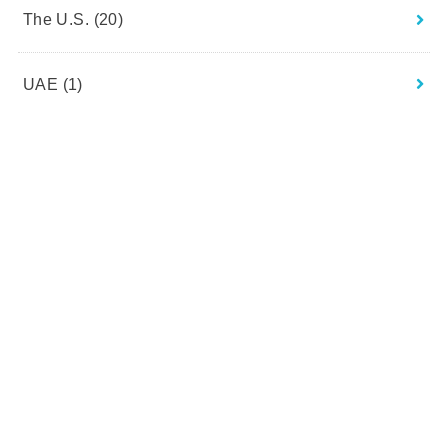
The U.S.
(20)
UAE
(1)