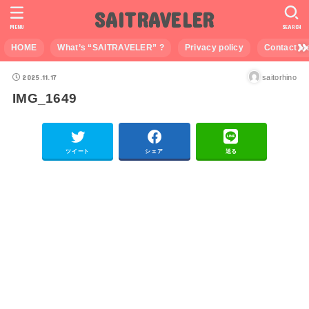
SAITRAVELER
MENU
SEARCH
HOME
What’s “SAITRAVELER” ?
Privacy policy
Contact M
2025.11.17
saitorhino
IMG_1649
ツイート
シェア
送る