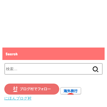
Search
検
索:
にほんブログ村