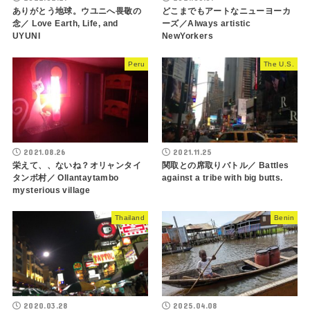
ありがとう地球。ウユニへ畏敬の
どこまでもアートなニューヨーカ
念／ Love Earth, Life, and
ーズ／Always artistic
UYUNI
NewYorkers
Peru
The U.S.
2021.08.26
2021.11.25
栄えて、、ないね？オリャンタイ
関取との席取りバトル／ Battles
タンボ村／ Ollantaytambo
against a tribe with big butts.
mysterious village
Thailand
Benin
2020.03.28
2025.04.08