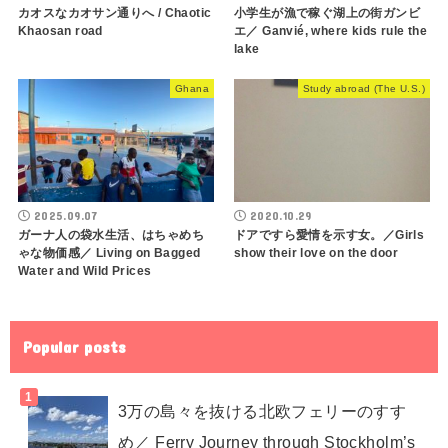
カオスなカオサン通りへ / Chaotic
小学生が漁で稼ぐ湖上の街ガンビ
Khaosan road
エ／ Ganvié, where kids rule the
lake
Ghana
Study abroad (The U.S.)
2025.09.07
2020.10.29
ガーナ人の袋水生活、はちゃめち
ドアですら愛情を示す女。／Girls
ゃな物価感／ Living on Bagged
show their love on the door
Water and Wild Prices
Popular posts
3万の島々を抜ける北欧フェリーのすす
め／ Ferry Journey through Stockholm’s