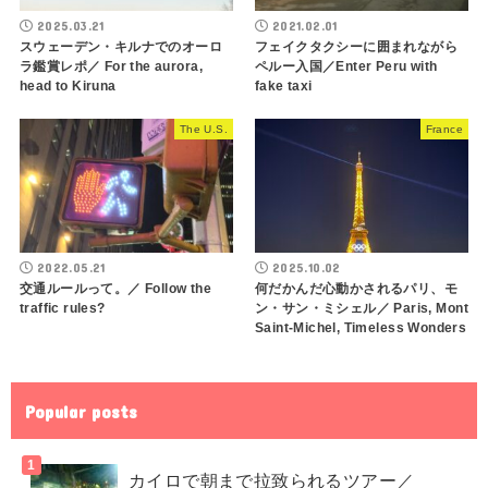
2025.03.21
2021.02.01
スウェーデン・キルナでのオーロ
フェイクタクシーに囲まれながら
ラ鑑賞レポ／ For the aurora,
ペルー入国／Enter Peru with
head to Kiruna
fake taxi
The U.S.
France
2022.05.21
2025.10.02
交通ルールって。／ Follow the
何だかんだ心動かされるパリ、モ
traffic rules?
ン・サン・ミシェル／ Paris, Mont
Saint-Michel, Timeless Wonders
Popular posts
カイロで朝まで拉致られるツアー／