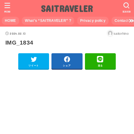
SAITRAVELER
MENU
SEARCH
HOME
What’s “SAITRAVELER” ?
Privacy policy
Contact M
2024.02.13
saitorhino
IMG_1834
ツイート
シェア
送る