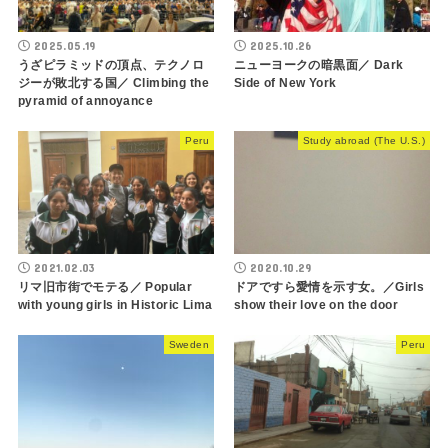
2025.05.19
2025.10.26
うざピラミッドの頂点、テクノロ
ニューヨークの暗黒面／ Dark
ジーが敗北する国／ Climbing the
Side of New York
pyramid of annoyance
Peru
Study abroad (The U.S.)
2021.02.03
2020.10.29
リマ旧市街でモテる／ Popular
ドアですら愛情を示す女。／Girls
with young girls in Historic Lima
show their love on the door
Sweden
Peru