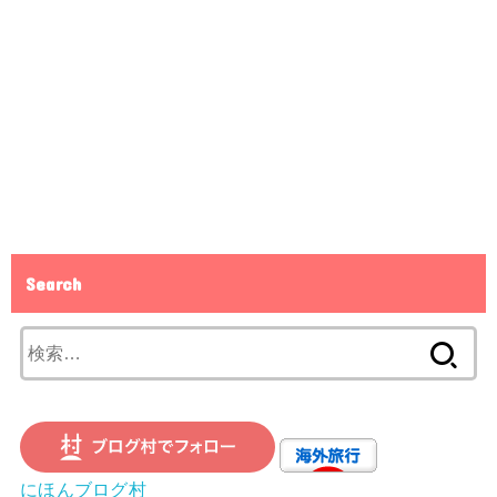
Search
検
索:
にほんブログ村