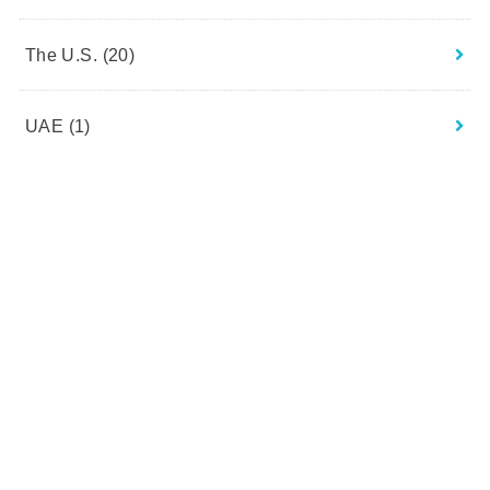
The U.S.
(20)
UAE
(1)