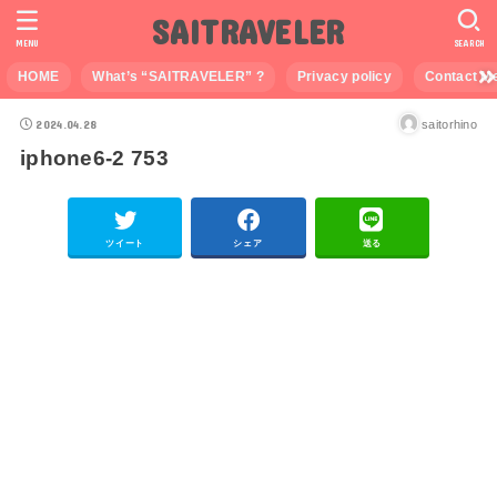
SAITRAVELER
MENU
SEARCH
HOME
What’s “SAITRAVELER” ?
Privacy policy
Contact M
2024.04.28
saitorhino
iphone6-2 753
ツイート
シェア
送る