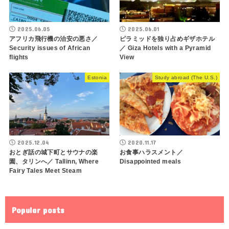
2025.06.05
2025.06.01
アフリカ飛行機の治安の悪さ／
ピラミッドを独り占めギザホテル
Security issues of African
／ Giza Hotels with a Pyramid
flights
View
Estonia
Study abroad (The U.S.)
2025.12.04
2020.11.17
おとぎ話の城下町とサウナの楽
お食事ハラスメント／
園、タリンへ／ Tallinn, Where
Disappointed meals
Fairy Tales Meet Steam
Popular posts