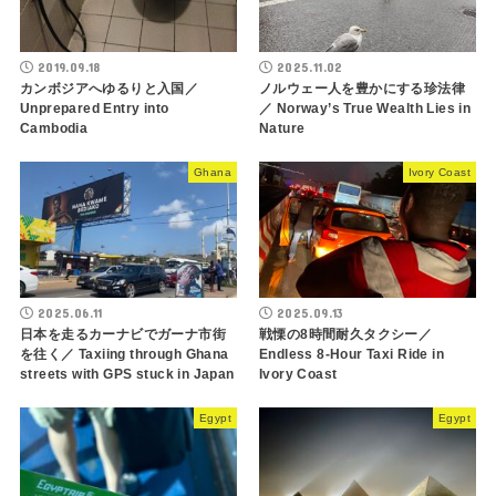
2019.09.18
2025.11.02
カンボジアへゆるりと入国／
ノルウェー人を豊かにする珍法律
Unprepared Entry into
／ Norway’s True Wealth Lies in
Cambodia
Nature
Ghana
Ivory Coast
2025.06.11
2025.09.13
日本を走るカーナビでガーナ市街
戦慄の8時間耐久タクシー／
を往く／ Taxiing through Ghana
Endless 8-Hour Taxi Ride in
streets with GPS stuck in Japan
Ivory Coast
Egypt
Egypt