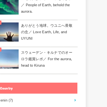
／ People of Earth, behold the
aurora.
ありがとう地球。ウユニへ畏敬
の念／ Love Earth, Life, and
UYUNI
スウェーデン・キルナでのオー
ロラ鑑賞レポ／ For the aurora,
head to Kiruna
Country
Benin
(7)