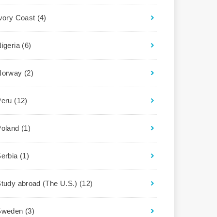
Ivory Coast
(4)
igeria
(6)
Norway
(2)
Peru
(12)
Poland
(1)
Serbia
(1)
tudy abroad (The U.S.)
(12)
Sweden
(3)