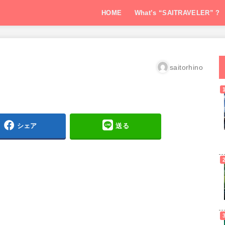
HOME
What’s “SAITRAVELER” ?
saitorhino
シェア
送る