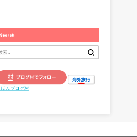
Search
検
索:
にほんブログ村