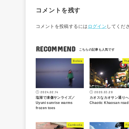
コメントを残す
コメントを投稿するには
ログイン
してくだ
RECOMMEND
Bolivia
Tha
2024.02.14
2020.03.28
塩湖で凍傷サンライズ／
カオスなカオサン通りへ 
Uyuni sunrise warms
Chaotic Khaosan road
frozen toes
Cambodia
Fi