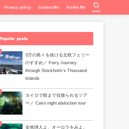
Privacy policy
Contact Me
Profile Me
SEARCH
Popular posts
3万の島々を抜ける北欧フェリー
のすすめ／ Ferry Journey
through Stockholm’s Thousand
Islands
カイロで朝まで拉致られるツア
ー／ Cairo night abduction tour
全地球人よ、オーロラをみよ。