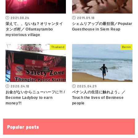
2021.08.26
2019.09.18
栄えて、、ないね？オリャンタイ
シェムリアップの最狂宿／Popular
タンボ村／ Ollantaytambo
Guesthouse in Siem Reap
mysterious village
Thailand
Benin
2020.04.18
2025.04.29
お金がないからニューハーフに?! /
ベナン人の生活に触れよう。／
Become Ladyboy to earn
Touch the lives of Beninese
money?!
people
Popular posts