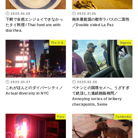
2020.06.28
2022.01.06
下痢で全然エンジョイできなかっ
南米最貧国の都市ラパスの二面性
たタイ料理 / Thai food ate with
／Double sided La Paz
diarrhea.
The U.S.
Nigeria
2022.05.27
2025.02.28
これがほんとのダイバーシティ／
ベナンとの国境セメへ。うざすぎ
Actual diversity in NYC
て絶頂した連続賄賂検問／
Annoying series of bribery
checkpoints, Seme
Peru
Cambodia