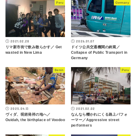
Peru
Germany
2021.02.28
2026.01.07
リマ新市街で飲み散らかす／ Get
ドイツ公共交通機関の終焉／
wasted in New Lima
Collapse of Public Transport in
Germany
Benin
Peru
2025.04.13
2021.02.02
ヴィダ、呪術発祥の地へ／
なんなら轢かれにくる路上パフォ
Ouidah, the birthplace of Voodoo
ーマー／Aggressive street
performers