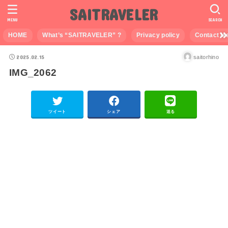
SAITRAVELER
MENU
SEARCH
HOME
What’s “SAITRAVELER” ?
Privacy policy
Contact M
2025.02.15
saitorhino
IMG_2062
ツイート
シェア
送る