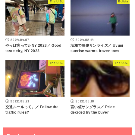
The U.S.
Bolivia
2024.04.07
2024.02.14
やっぱ尖ってたNY 2023／ Good
塩湖で凍傷サンライズ／ Uyuni
taste city, NY 2023
sunrise warms frozen toes
The U.S.
The U.S.
2022.05.21
2022.05.10
交通ルールって。／ Follow the
言い値サングラス／ Price
traffic rules?
decided by the buyer