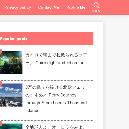
Privacy policy
Contact Me
Profile Me
SEARCH
Popular posts
カイロで朝まで拉致られるツア
ー／ Cairo night abduction tour
3万の島々を抜ける北欧フェリー
のすすめ／ Ferry Journey
through Stockholm’s Thousand
Islands
全地球人よ、オーロラをみよ。