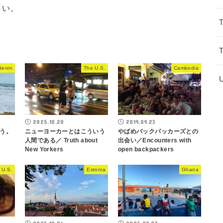
さい。
Benin
The U.S.
Cambodia
2025.10.20
2019.09.23
う。
ニューヨーカーとはこういう
やばめバックパッカーズとの
人間である／ Truth about
出会い／Encounters with
New Yorkers
open backpackers
 U.S.
Estonia
Ghana