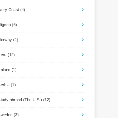
Ivory Coast
(4)
igeria
(6)
Norway
(2)
Peru
(12)
Poland
(1)
Serbia
(1)
tudy abroad (The U.S.)
(12)
Sweden
(3)