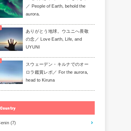
／ People of Earth, behold the
aurora.
ありがとう地球。ウユニへ畏敬
の念／ Love Earth, Life, and
UYUNI
スウェーデン・キルナでのオー
ロラ鑑賞レポ／ For the aurora,
head to Kiruna
Country
Benin
(7)