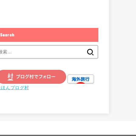
Search
検
索:
にほんブログ村