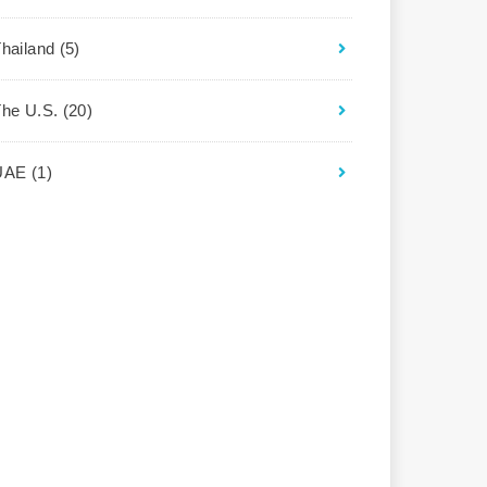
Thailand
(5)
The U.S.
(20)
UAE
(1)