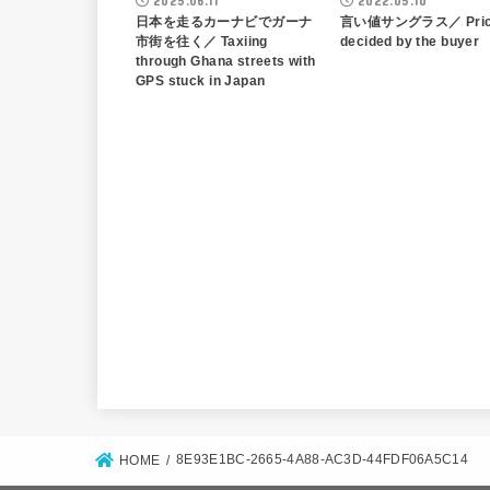
2025.06.11
2022.05.10
日本を走るカーナビでガーナ
言い値サングラス／ Pri
市街を往く／ Taxiing
decided by the buyer
through Ghana streets with
GPS stuck in Japan
8E93E1BC-2665-4A88-AC3D-44FDF06A5C14
HOME