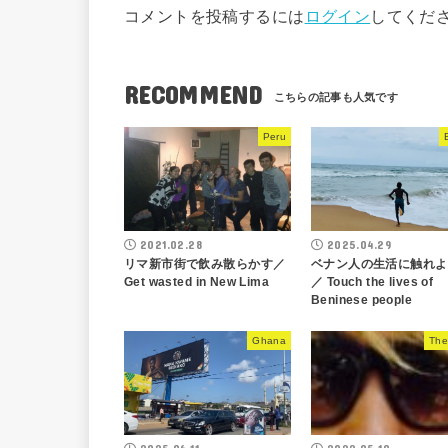
コメントを投稿するには
ログイン
してくだ
RECOMMEND
Peru
2021.02.28
2025.04.29
リマ新市街で飲み散らかす／
ベナン人の生活に触れよ
Get wasted in New Lima
／ Touch the lives of
Beninese people
Ghana
The