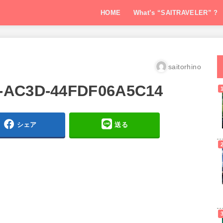
HOME
What’s “SAITRAVELER” ?
saitorhino
8-AC3D-44FDF06A5C14
シェア
送る