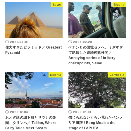
Egypt
Nigeria
2024.05.18
2025.02.28
偉大すぎたピラミッド／ Greatest
ベナンとの国境セメへ。うざすぎ
Pyramid
て絶頂した連続賄賂検問／
Annoying series of bribery
checkpoints, Seme
Estonia
Cambodia
2025.12.04
2020.03.01
おとぎ話の城下町とサウナの楽
信じられないくらい荒れたベンメ
園、タリンへ／ Tallinn, Where
リア遺跡 / Beng Mealea the
Fairy Tales Meet Steam
stage of LAPUTA