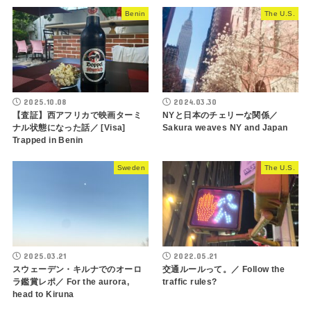
Benin
The U.S.
2025.10.08
2024.03.30
【査証】西アフリカで映画ターミ
NYと日本のチェリーな関係／
ナル状態になった話／ [Visa]
Sakura weaves NY and Japan
Trapped in Benin
Sweden
The U.S.
2025.03.21
2022.05.21
スウェーデン・キルナでのオーロ
交通ルールって。／ Follow the
ラ鑑賞レポ／ For the aurora,
traffic rules?
head to Kiruna