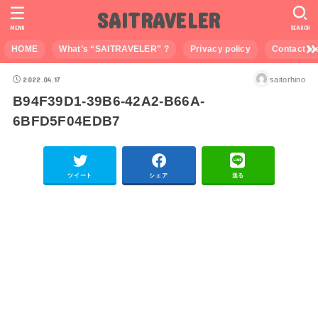
SAITRAVELER
MENU
SEARCH
HOME
What’s “SAITRAVELER” ?
Privacy policy
Contact M
2022.04.17
saitorhino
B94F39D1-39B6-42A2-B66A-
6BFD5F04EDB7
ツイート
シェア
送る