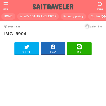
SAITRAVELER
MENU
SEARCH
HOME
What’s “SAITRAVELER” ?
Privacy policy
Contact M
2025.10.13
saitorhino
IMG_9904
ツイート
シェア
送る