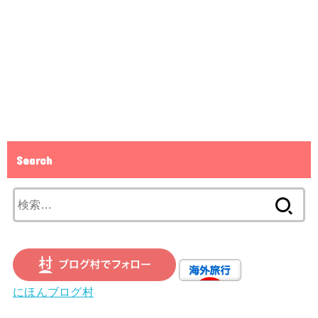
Search
検
索:
にほんブログ村