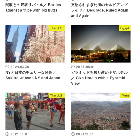
関取との席取りバトル／ Battles
支配されすぎた街のセルビアンプ
against a tribe with big butts.
ライド／ Belgrade, Ruled Again
and Again
The U.S.
Egypt
2024.03.30
2025.06.01
NYと日本のチェリーな関係／
ピラミッドを独り占めギザホテル
Sakura weaves NY and Japan
／ Giza Hotels with a Pyramid
View
The U.S.
Peru
2021.06.11
2021.12.03