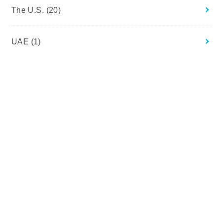
The U.S.
(20)
UAE
(1)