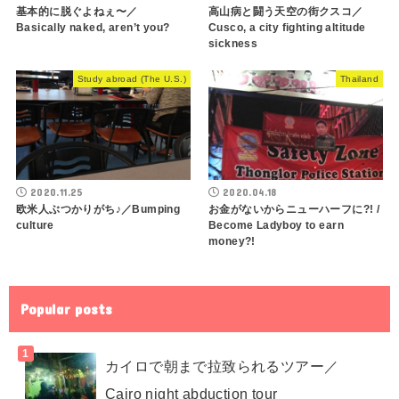
基本的に脱ぐよねぇ〜／
高山病と闘う天空の街クスコ／
Basically naked, aren’t you?
Cusco, a city fighting altitude
sickness
Study abroad (The U.S.)
Thailand
2020.11.25
2020.04.18
欧米人ぶつかりがち♪／Bumping
お金がないからニューハーフに?! /
culture
Become Ladyboy to earn
money?!
Popular posts
カイロで朝まで拉致られるツアー／
Cairo night abduction tour