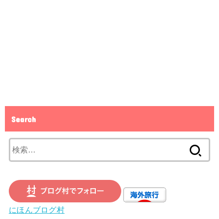
Search
検
索:
にほんブログ村