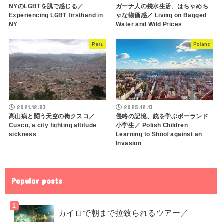
NYのLGBTを肌で感じる／
ガーナ人の袋水生活、はちゃめち
Experiencing LGBT firsthand in
ゃな物価感／ Living on Bagged
NY
Water and Wild Prices
Peru
Poland
2021.12.03
2025.12.13
高山病と闘う天空の街クスコ／
侵略の記憶、銃を学ぶポーランド
Cusco, a city fighting altitude
小学生／ Polish Children
sickness
Learning to Shoot against an
Invasion
Popular posts
カイロで朝まで拉致られるツアー／