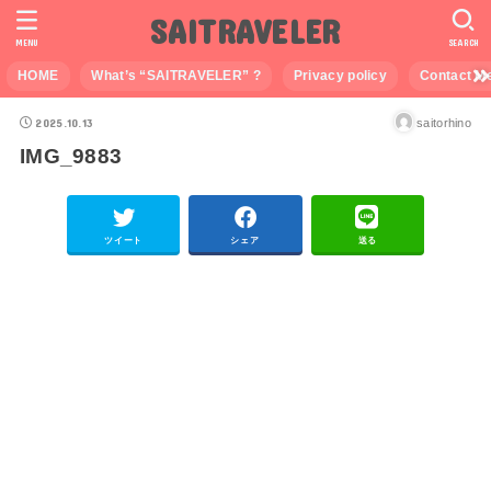
SAITRAVELER
MENU
SEARCH
HOME
What’s “SAITRAVELER” ?
Privacy policy
Contact M
2025.10.13
saitorhino
IMG_9883
ツイート
シェア
送る