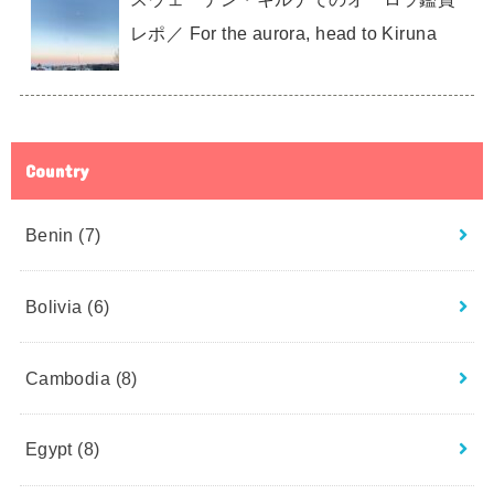
レポ／ For the aurora, head to Kiruna
Country
Benin
(7)
Bolivia
(6)
Cambodia
(8)
Egypt
(8)