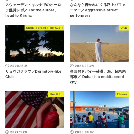
スウェーデン・キルナでのオーロ
なんなら轢かれにくる路上パフォ
ラ鑑賞レポ／ For the aurora,
ーマー／Aggressive street
head to Kiruna
performers
Study abroad (The U.S.)
UAE
2020.12.13
2026.02.24
リョウガクラブ／Dormitory-like
多面的ドバイ―砂漠、海、超未来
Club
都市／ Dubai is a multifaceted
city
The U.S.
Ghana
2021.11.20
2025.09.07