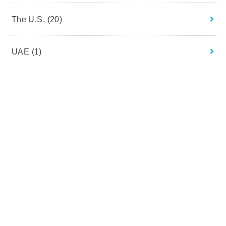
The U.S.
(20)
UAE
(1)