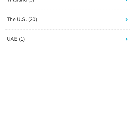
The U.S.
(20)
UAE
(1)