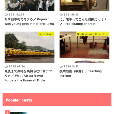
2021.02.03
2021.06.16
リマ旧市街でモテる／ Popular
え、電車ってこんな自由だっけ？
with young girls in Historic Lima
／ Free skating on train
Ivory Coast
Study abroad (The U.S.)
2025.09.26
2020.12.13
最後まで期待を裏切らない西アフ
授業態度（教師）／Teaching
リカ／ West Africa Never
manner
Forgets the Farewell Bribe
Popular posts