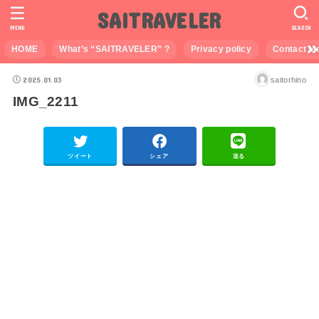
SAITRAVELER
MENU
SEARCH
HOME
What’s “SAITRAVELER” ?
Privacy policy
Contact M
2025.01.03
saitorhino
IMG_2211
ツイート
シェア
送る