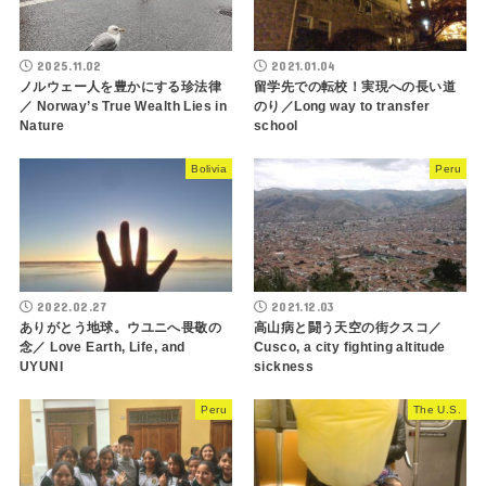
2025.11.02
2021.01.04
ノルウェー人を豊かにする珍法律
留学先での転校！実現への長い道
／ Norway’s True Wealth Lies in
のり／Long way to transfer
Nature
school
Bolivia
Peru
2022.02.27
2021.12.03
ありがとう地球。ウユニへ畏敬の
高山病と闘う天空の街クスコ／
念／ Love Earth, Life, and
Cusco, a city fighting altitude
UYUNI
sickness
Peru
The U.S.