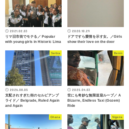
2021.02.03
2020.10.29
リマ旧市街でモテる／ Popular
ドアですら愛情を示す女。／Girls
with young girls in Historic Lima
show their love on the door
Serbia
Benin
2026.08.05
2025.04.03
支配されすぎた街のセルビアンプ
世にも奇妙な無限送迎ループ／ A
ライド／ Belgrade, Ruled Again
Bizarre, Endless Taxi (Gozem)
and Again
Ride
Ghana
Nigeria