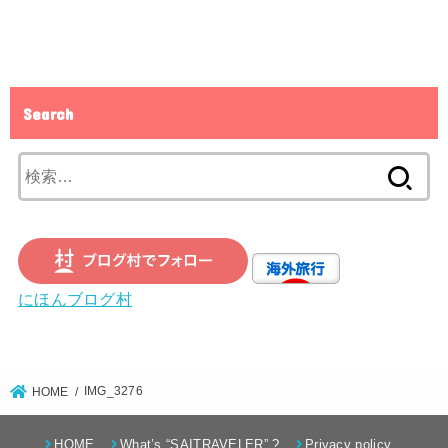
Search
検
索:
にほんブログ村
IMG_3276
HOME
HOME
What’s “SAITRAVELER” ?
Privacy policy