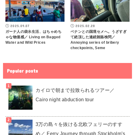
2025.09.07
2025.02.28
ガーナ人の袋水生活、はちゃめち
ベナンとの国境セメへ。うざすぎ
ゃな物価感／ Living on Bagged
て絶頂した連続賄賂検問／
Water and Wild Prices
Annoying series of bribery
checkpoints, Seme
Popular posts
カイロで朝まで拉致られるツアー／
Cairo night abduction tour
3万の島々を抜ける北欧フェリーのすす
め／ Ferry Journey through Stockholm’s