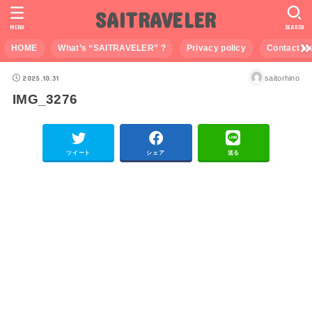
SAITRAVELER
MENU
SEARCH
HOME
What’s “SAITRAVELER” ?
Privacy policy
Contact M
2025.10.31
saitorhino
IMG_3276
ツイート
シェア
送る