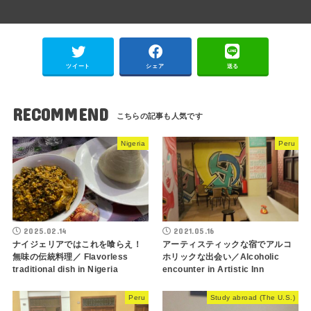
ツイート
シェア
送る
RECOMMEND
Nigeria
Peru
2025.02.14
2021.05.16
ナイジェリアではこれを喰らえ！
アーティスティックな宿でアルコ
無味の伝統料理／ Flavorless
ホリックな出会い／Alcoholic
traditional dish in Nigeria
encounter in Artistic Inn
Peru
Study abroad (The U.S.)