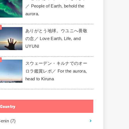
／ People of Earth, behold the
aurora.
ありがとう地球。ウユニへ畏敬
の念／ Love Earth, Life, and
UYUNI
スウェーデン・キルナでのオー
ロラ鑑賞レポ／ For the aurora,
head to Kiruna
Country
Benin
(7)