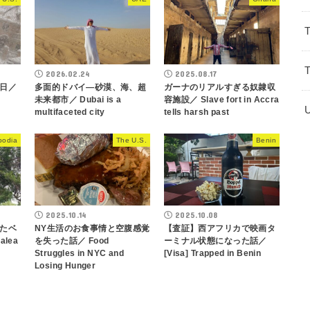
2026.02.24
2025.08.17
日／
多面的ドバイ―砂漠、海、超
ガーナのリアルすぎる奴隷収
未来都市／ Dubai is a
容施設／ Slave fort in Accra
multifaceted city
tells harsh past
odia
The U.S.
Benin
2025.10.14
2025.10.08
たベ
NY生活のお食事情と空腹感覚
【査証】西アフリカで映画タ
alea
を失った話／ Food
ーミナル状態になった話／
Struggles in NYC and
[Visa] Trapped in Benin
Losing Hunger