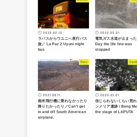
2022.02.15
2022.05.01
ラパスからウユニへ夜行バス
電気ガス水道が止まった
旅／ La Paz 2 Uyuni night
Day the life line was
bus
stopped
Peru
Camb
2021.08.11
2020.03.01
南米飛行機に乗れなかったり
信じられないくらい荒れ
降りたかったり／Can’t get
ンメリア遺跡 / Beng Me
in and off South American
the stage of LAPUTA
airplane.