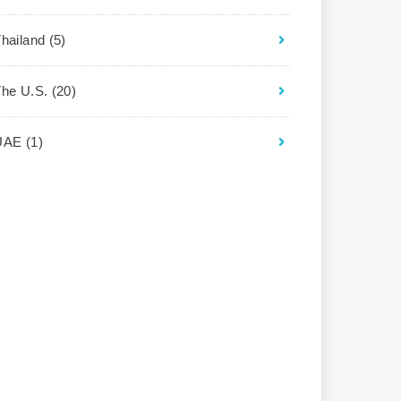
Thailand
(5)
The U.S.
(20)
UAE
(1)