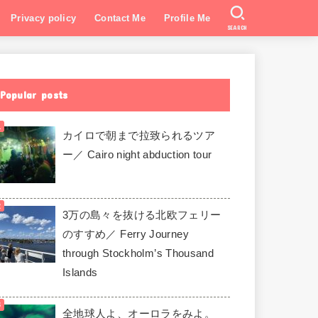
Privacy policy
Contact Me
Profile Me
SEARCH
Popular posts
カイロで朝まで拉致られるツア
ー／ Cairo night abduction tour
3万の島々を抜ける北欧フェリー
のすすめ／ Ferry Journey
through Stockholm’s Thousand
Islands
全地球人よ、オーロラをみよ。