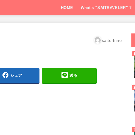
HOME
What’s “SAITRAVELER” ?
saitorhino
シェア
送る