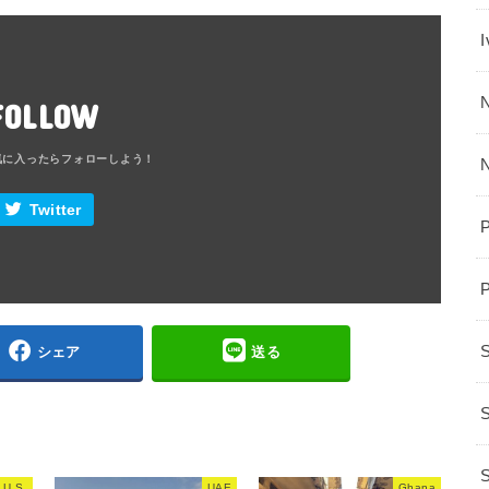
N
FOLLOW
Twitter
シェア
送る
S
 U.S.
UAE
Ghana