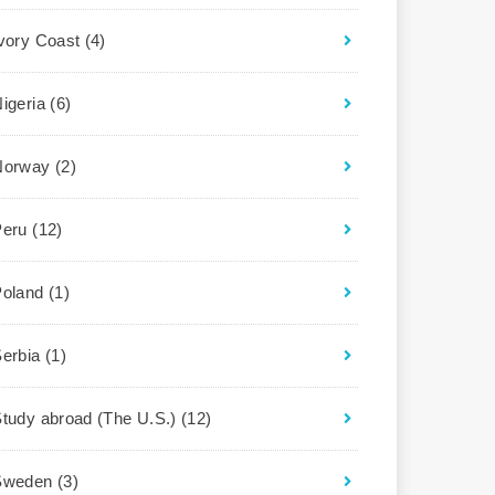
Ivory Coast
(4)
igeria
(6)
Norway
(2)
Peru
(12)
Poland
(1)
Serbia
(1)
tudy abroad (The U.S.)
(12)
Sweden
(3)