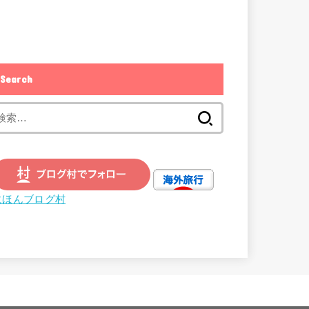
Search
検
索:
にほんブログ村