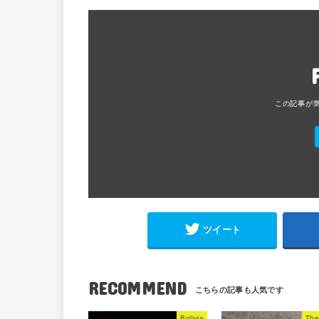
ツイート
RECOMMEND
Bolivia
The