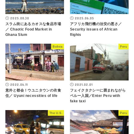
2025.08.30
2025.06.05
スラム街にあるカオスな食品市場
アフリカ飛行機の治安の悪さ／
／ Chaotic Food Market in
Security issues of African
Ghana Slum
flights
Bolivia
Peru
2022.06.11
2021.02.01
意外と都会！ウユニタウンの衣食
フェイクタクシーに囲まれながら
住／ Uyuni necessities of life
ペルー入国／Enter Peru with
fake taxi
The U.S.
Peru