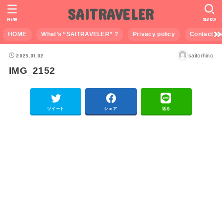
SAITRAVELER
MENU
SEARCH
HOME
What’s “SAITRAVELER” ?
Privacy policy
Contact M
2025.01.02
saitorhino
IMG_2152
ツイート
シェア
送る