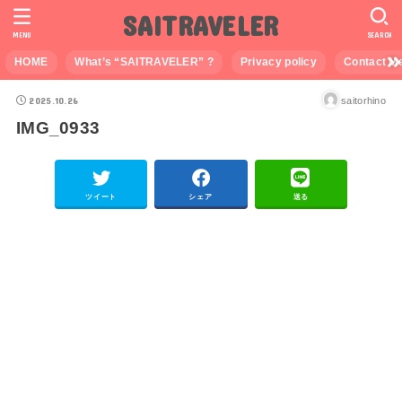
SAITRAVELER
MENU
SEARCH
HOME
What’s “SAITRAVELER” ?
Privacy policy
Contact M
2025.10.26
saitorhino
IMG_0933
ツイート
シェア
送る