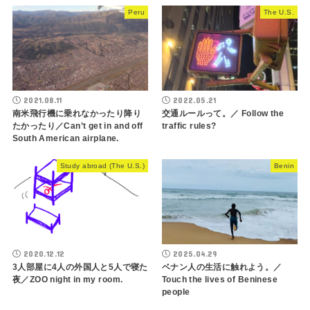
Peru
The U.S.
2021.08.11
2022.05.21
南米飛行機に乗れなかったり降り
交通ルールって。／ Follow the
たかったり／Can’t get in and off
traffic rules?
South American airplane.
Study abroad (The U.S.)
Benin
2020.12.12
2025.04.29
3人部屋に4人の外国人と5人で寝た
ベナン人の生活に触れよう。／
夜／ZOO night in my room.
Touch the lives of Beninese
people