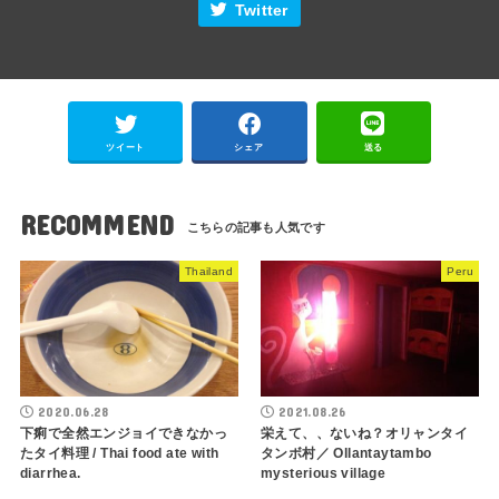
Twitter
ツイート
シェア
送る
RECOMMEND
Thailand
Peru
2020.06.28
2021.08.26
下痢で全然エンジョイできなかっ
栄えて、、ないね？オリャンタイ
たタイ料理 / Thai food ate with
タンボ村／ Ollantaytambo
diarrhea.
mysterious village