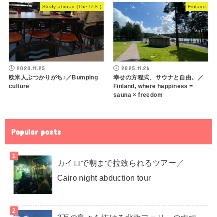
Study abroad (The U.S.)
Finland
2020.11.25
2025.11.26
欧米人ぶつかりがち♪／Bumping
幸せの方程式、サウナと自由。／
culture
Finland, where happiness =
sauna × freedom
Popular posts
カイロで朝まで拉致られるツアー／
Cairo night abduction tour