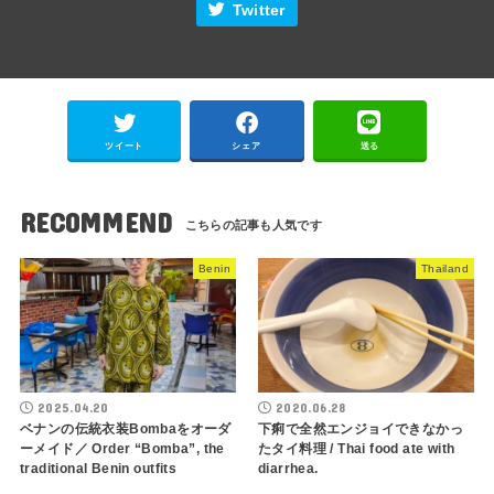
Twitter
ツイート
シェア
送る
RECOMMEND
Benin
Thailand
2025.04.20
2020.06.28
ベナンの伝統衣装Bombaをオーダ
下痢で全然エンジョイできなかっ
ーメイド／ Order “Bomba”, the
たタイ料理 / Thai food ate with
traditional Benin outfits
diarrhea.