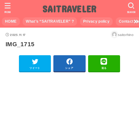
SAITRAVELER
MENU
SEARCH
HOME
What’s “SAITRAVELER” ?
Privacy policy
Contact M
2025.11.17
saitorhino
IMG_1715
ツイート
シェア
送る