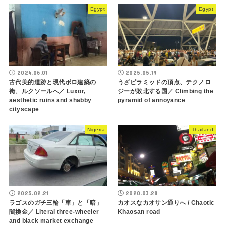
Egypt
Egypt
2024.06.01
2025.05.19
古代美的遺跡と現代ボロ建築の
うざピラミッドの頂点、テクノロ
街、ルクソールへ／ Luxor,
ジーが敗北する国／ Climbing the
aesthetic ruins and shabby
pyramid of annoyance
cityscape
Nigeria
Thailand
2025.02.21
2020.03.28
ラゴスのガチ三輪「車」と「暗」
カオスなカオサン通りへ / Chaotic
闇換金／ Literal three-wheeler
Khaosan road
and black market exchange