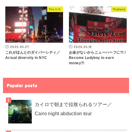
The U.S.
Thailand
2022.05.27
2020.04.18
これがほんとのダイバーシティ／
お金がないからニューハーフに?! /
Actual diversity in NYC
Become Ladyboy to earn
money?!
Popular posts
カイロで朝まで拉致られるツアー／
Cairo night abduction tour