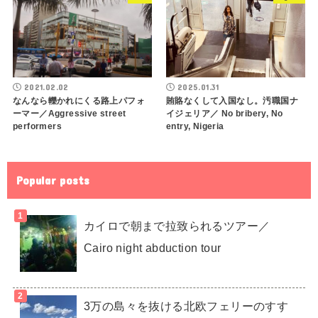
2021.02.02
2025.01.31
なんなら轢かれにくる路上パフォ
賄賂なくして入国なし。汚職国ナ
ーマー／Aggressive street
イジェリア／ No bribery, No
performers
entry, Nigeria
Popular posts
カイロで朝まで拉致られるツアー／
Cairo night abduction tour
3万の島々を抜ける北欧フェリーのすす