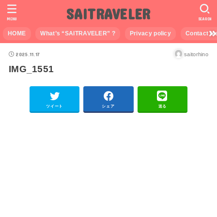
SAITRAVELER
MENU
SEARCH
HOME
What’s “SAITRAVELER” ?
Privacy policy
Contact M
2025.11.17
saitorhino
IMG_1551
ツイート
シェア
送る