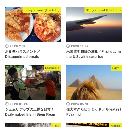
Study abroad (The U.S.)
Study abroad (The U.S.)
2020.11.17
2020.10.24
お食事ハラスメント／
米国留学初日の洗礼／First day in
Disappointed meals
the U.S. with surprise
Cambodia
Egypt
2020.03.24
2024.05.18
シェムリアップの上裸な日常 /
偉大すぎたピラミッド／ Greatest
Daily naked life in Siem Reap
Pyramid
Peru
Nigeria