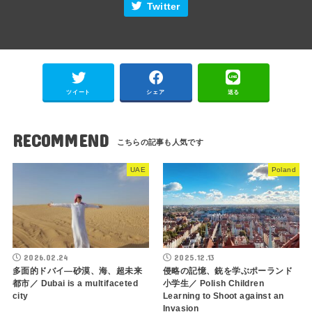
Twitter
ツイート
シェア
送る
RECOMMEND
UAE
Poland
2026.02.24
2025.12.13
多面的ドバイ―砂漠、海、超未来
侵略の記憶、銃を学ぶポーランド
都市／ Dubai is a multifaceted
小学生／ Polish Children
city
Learning to Shoot against an
Invasion