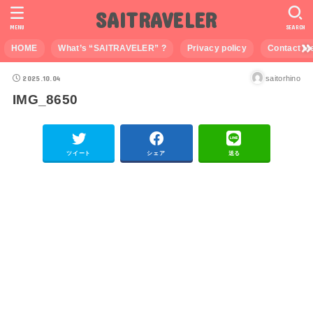
SAITRAVELER
MENU
SEARCH
HOME
What’s “SAITRAVELER” ?
Privacy policy
Contact M
2025.10.04
saitorhino
IMG_8650
ツイート
シェア
送る