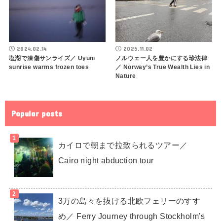
2024.02.14
2025.11.02
塩湖で凍傷サンライズ／ Uyuni
ノルウェー人を豊かにする珍法律
sunrise warms frozen toes
／ Norway’s True Wealth Lies in
Nature
Popular posts
カイロで朝まで拉致られるツアー／
Cairo night abduction tour
3万の島々を抜ける北欧フェリーのすす
め／ Ferry Journey through Stockholm’s