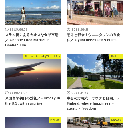
2025.08.30
2022.06.11
スラム街にあるカオスな食品市場
意外と都会！ウユニタウンの衣食
／ Chaotic Food Market in
住／ Uyuni necessities of life
Ghana Slum
Study abroad (The U.S.)
Finland
2020.10.24
2025.11.26
米国留学初日の洗礼／First day in
幸せの方程式、サウナと自由。／
the U.S. with surprise
Finland, where happiness =
sauna × freedom
Bolivia
Norway