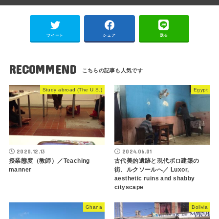
ツイート
シェア
送る
RECOMMEND
Study abroad (The U.S.)
Egypt
2020.12.13
2024.06.01
授業態度（教師）／Teaching
古代美的遺跡と現代ボロ建築の
manner
街、ルクソールへ／ Luxor,
aesthetic ruins and shabby
cityscape
Ghana
Bolivia