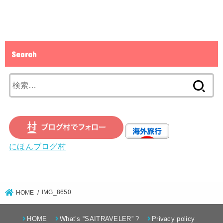
Search
検
索:
にほんブログ村
IMG_8650
HOME
HOME
What’s “SAITRAVELER” ?
Privacy policy