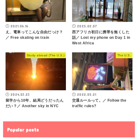
2021.06.16
2025.02.07
え、電車ってこんな自由だっけ？
西アフリカ初日に携帯を無くした
／ Free skating on train
話／ Lost my phone on Day 1 in
West Africa
Study abroad (The U.S.)
The U.S.
2024.03.23
2022.05.21
留学から10年、結局どうだったん
交通ルールって。／ Follow the
だい？／ Another sky in NYC
traffic rules?
Popular posts