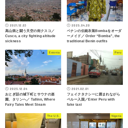
2021.12.03
2025.04.20
高山病と闘う天空の街クスコ／
ベナンの伝統衣装Bombaをオーダ
Cusco, a city fighting altitude
ーメイド／ Order “Bomba”, the
sickness
traditional Benin outfits
Estonia
Peru
2025.12.04
2021.02.01
おとぎ話の城下町とサウナの楽
フェイクタクシーに囲まれながら
園、タリンへ／ Tallinn, Where
ペルー入国／Enter Peru with
Fairy Tales Meet Steam
fake taxi
The U.S.
Nigeria