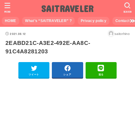
SAITRAVELER
MENU
SEARCH
HOME
What’s “SAITRAVELER” ?
Privacy policy
Contact M
2021.08.12
saitorhino
2EABD21C-A3E2-492E-AA8C-
91C4A8281203
ツイート
シェア
送る