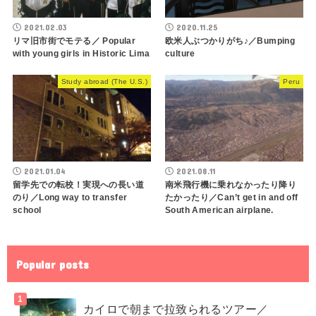
2021.02.03
2020.11.25
リマ旧市街でモテる／ Popular
欧米人ぶつかりがち♪／Bumping
with young girls in Historic Lima
culture
Study abroad (The U.S.)
Peru
2021.01.04
2021.08.11
留学先での転校！実現への長い道
南米飛行機に乗れなかったり降り
のり／Long way to transfer
たかったり／Can’t get in and off
school
South American airplane.
Popular posts
カイロで朝まで拉致られるツアー／