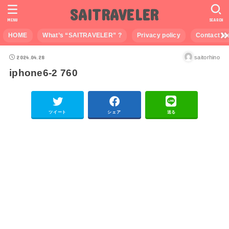
SAITRAVELER
MENU
SEARCH
HOME
What’s “SAITRAVELER” ?
Privacy policy
Contact M
2024.04.28
saitorhino
iphone6-2 760
ツイート
シェア
送る