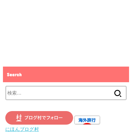
Search
検
索:
にほんブログ村