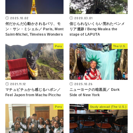
2025.10.02
2020.03.01
何だかんだ心動かされるパリ、モ
信じられないくらい荒れたベンメ
ン・サン・ミシェル／ Paris, Mont
リア遺跡 / Beng Mealea the
Saint-Michel, Timeless Wonders
stage of LAPUTA
Peru
The U.S.
2021.11.12
2025.10.26
マチュピチュから感じるハポン／
ニューヨークの暗黒面／ Dark
Feel Japon from Machu Picchu
Side of New York
Peru
Study abroad (The U.S.)