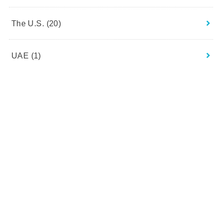
The U.S.
(20)
UAE
(1)