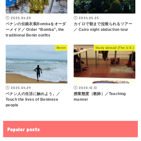
2025.04.20
2024.05.25
ベナンの伝統衣装Bombaをオーダ
カイロで朝まで拉致られるツアー
ーメイド／ Order “Bomba”, the
／ Cairo night abduction tour
traditional Benin outfits
Benin
Study abroad (The U.S.)
2025.04.29
2020.12.13
ベナン人の生活に触れよう。／
授業態度（教師）／Teaching
Touch the lives of Beninese
manner
people
Popular posts