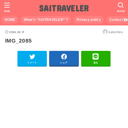
SAITRAVELER
MENU
SEARCH
HOME
What’s “SAITRAVELER” ?
Privacy policy
Contact M
2024.02.17
saitorhino
IMG_2085
ツイート
シェア
送る