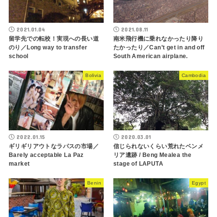
2021.01.04
2021.08.11
留学先での転校！実現への長い道
南米飛行機に乗れなかったり降り
のり／Long way to transfer
たかったり／Can’t get in and off
school
South American airplane.
Bolivia
Cambodia
2022.01.15
2020.03.01
ギリギリアウトなラパスの市場／
信じられないくらい荒れたベンメ
Barely acceptable La Paz
リア遺跡 / Beng Mealea the
market
stage of LAPUTA
Benin
Egypt