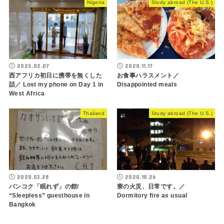
Nigeria
Study abroad (The U.S.)
2025.02.07
2020.11.17
西アフリカ初日に携帯を無くした
お食事ハラスメント／
話／ Lost my phone on Day 1 in
Disappointed meals
West Africa
Thailand
Study abroad (The U.S.)
2020.03.28
2020.10.26
バンコク「眠れず」の館/
寮の火災、日常です。／
“Sleepless” guesthouse in
Dormitory fire as usual
Bangkok