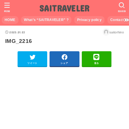
SAITRAVELER
MENU
SEARCH
HOME
What’s “SAITRAVELER” ?
Privacy policy
Contact M
2025.01.03
saitorhino
IMG_2216
ツイート
シェア
送る