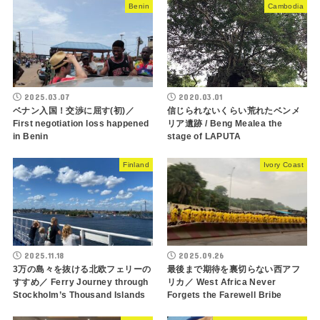
Benin
Cambodia
2025.03.07
2020.03.01
ベナン入国！交渉に屈す(初)／
信じられないくらい荒れたベンメ
First negotiation loss happened
リア遺跡 / Beng Mealea the
in Benin
stage of LAPUTA
Finland
Ivory Coast
2025.11.18
2025.09.26
3万の島々を抜ける北欧フェリーの
最後まで期待を裏切らない西アフ
すすめ／ Ferry Journey through
リカ／ West Africa Never
Stockholm’s Thousand Islands
Forgets the Farewell Bribe