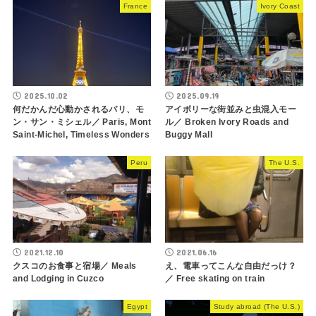
France
Ivory Coast
2025.10.02
2025.09.19
何だかんだ心動かされるパリ、モ
アイボリーな街並みと虫混入モー
ン・サン・ミシェル／ Paris, Mont
ル／ Broken Ivory Roads and
Saint-Michel, Timeless Wonders
Buggy Mall
Peru
The U.S.
2021.12.10
2021.06.16
クスコのお食事と宿場／ Meals
え、電車ってこんな自由だっけ？
and Lodging in Cuzco
／ Free skating on train
Egypt
Study abroad (The U.S.)