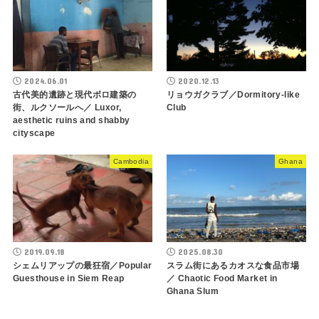
2024.06.01
2020.12.13
古代美的遺跡と現代ボロ建築の
リョウガクラブ／Dormitory-like
街、ルクソールへ／ Luxor,
Club
aesthetic ruins and shabby
cityscape
Cambodia
Ghana
2019.09.18
2025.08.30
シェムリアップの最狂宿／Popular
スラム街にあるカオスな食品市場
Guesthouse in Siem Reap
／ Chaotic Food Market in
Ghana Slum