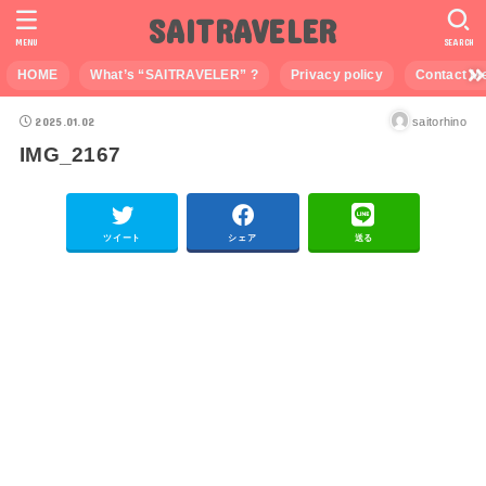
SAITRAVELER
MENU
SEARCH
HOME
What’s “SAITRAVELER” ?
Privacy policy
Contact M
2025.01.02
saitorhino
IMG_2167
ツイート
シェア
送る