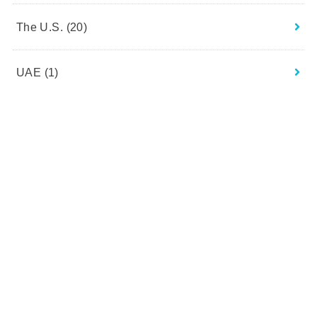
The U.S.
(20)
UAE
(1)