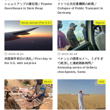
シェムリアップの最狂宿／Popular
ドイツ公共交通機関の終焉／
Guesthouse in Siem Reap
Collapse of Public Transport in
Germany
Study abroad (The U.S.)
Nigeria
2020.10.24
2025.02.28
米国留学初日の洗礼／First day in
ベナンとの国境セメへ。うざすぎ
the U.S. with surprise
て絶頂した連続賄賂検問／
Annoying series of bribery
checkpoints, Seme
Benin
UAE