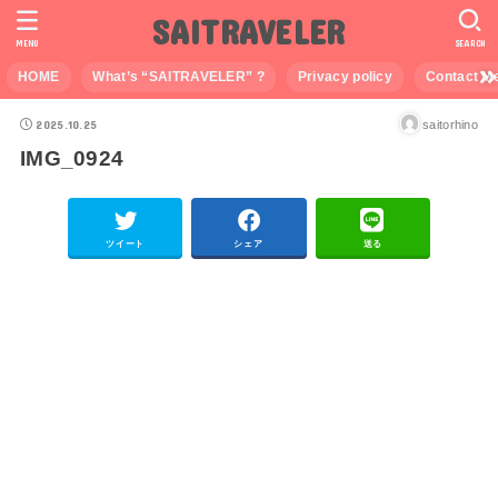
SAITRAVELER
MENU
SEARCH
HOME
What’s “SAITRAVELER” ?
Privacy policy
Contact M
2025.10.25
saitorhino
IMG_0924
ツイート
シェア
送る