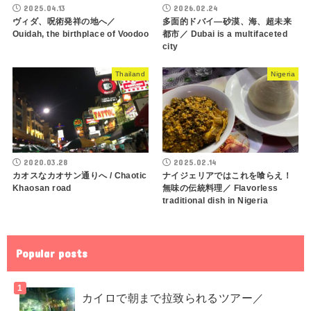
2025.04.13
2026.02.24
ヴィダ、呪術発祥の地へ／
多面的ドバイ―砂漠、海、超未来
Ouidah, the birthplace of Voodoo
都市／ Dubai is a multifaceted
city
Thailand
Nigeria
2020.03.28
2025.02.14
カオスなカオサン通りへ / Chaotic
ナイジェリアではこれを喰らえ！
Khaosan road
無味の伝統料理／ Flavorless
traditional dish in Nigeria
Popular posts
カイロで朝まで拉致られるツアー／