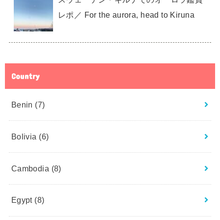
レポ／ For the aurora, head to Kiruna
Country
Benin
(7)
Bolivia
(6)
Cambodia
(8)
Egypt
(8)