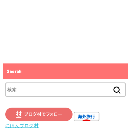
Search
検
索:
にほんブログ村