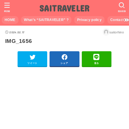
SAITRAVELER
MENU
SEARCH
HOME
What’s “SAITRAVELER” ?
Privacy policy
Contact M
2024.02.17
saitorhino
IMG_1656
ツイート
シェア
送る