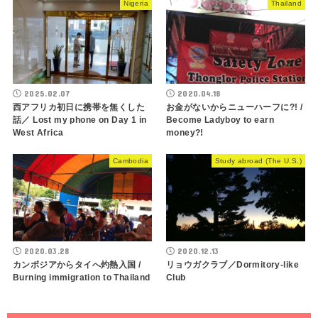
Nigeria
Thailand
2025.02.07
2020.04.18
西アフリカ初日に携帯を無くした
お金がないからニューハーフに?! /
話／ Lost my phone on Day 1 in
Become Ladyboy to earn
West Africa
money?!
Cambodia
Study abroad (The U.S.)
2020.03.28
2020.12.13
カンボジアからタイへ灼熱入国 /
リョウガクラブ／Dormitory-like
Burning immigration to Thailand
Club