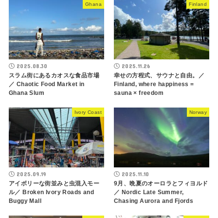
Ghana
Finland
2025.08.30
2025.11.26
スラム街にあるカオスな食品市場
幸せの方程式、サウナと自由。／
／ Chaotic Food Market in
Finland, where happiness =
Ghana Slum
sauna × freedom
Ivory Coast
Norway
2025.09.19
2025.11.10
アイボリーな街並みと虫混入モー
9月、晩夏のオーロラとフィヨルド
ル／ Broken Ivory Roads and
／ Nordic Late Summer,
Buggy Mall
Chasing Aurora and Fjords