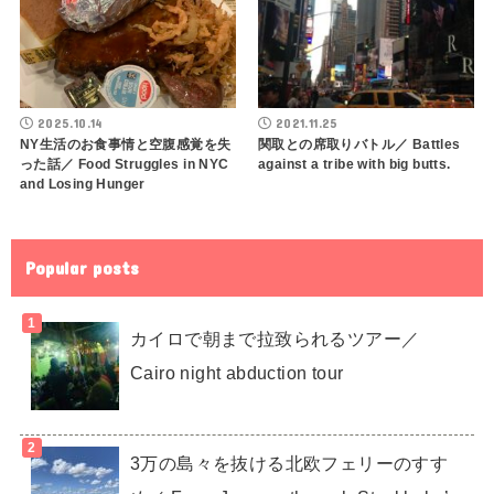
2025.10.14
2021.11.25
NY生活のお食事情と空腹感覚を失
関取との席取りバトル／ Battles
った話／ Food Struggles in NYC
against a tribe with big butts.
and Losing Hunger
Popular posts
カイロで朝まで拉致られるツアー／
Cairo night abduction tour
3万の島々を抜ける北欧フェリーのすす