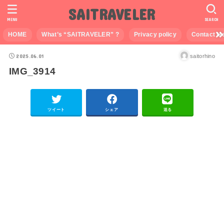
SAITRAVELER
MENU
SEARCH
HOME
What’s “SAITRAVELER” ?
Privacy policy
Contact M
2025.06.01
saitorhino
IMG_3914
ツイート
シェア
送る