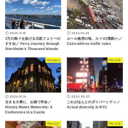
2025.11.18
2024.04.30
3万の島々を抜ける北欧フェリーの
ルール無用の地、カイロ(壊路)へ／
すすめ／ Ferry Journey through
Cairo with no traffic rules
Stockholm’s Thousand Islands
Germany
The U.S.
2026.01.14
2022.05.27
古きを大事に、お城で学会／
これがほんとのダイバーシティ／
History Meets Modernity: A
Actual diversity in NYC
Conference in a Castle
The U.S.
The U.S.