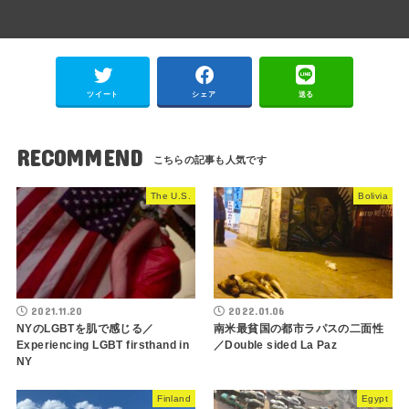
ツイート
シェア
送る
RECOMMEND
The U.S.
Bolivia
2021.11.20
2022.01.06
NYのLGBTを肌で感じる／
南米最貧国の都市ラパスの二面性
Experiencing LGBT firsthand in
／Double sided La Paz
NY
Finland
Egypt