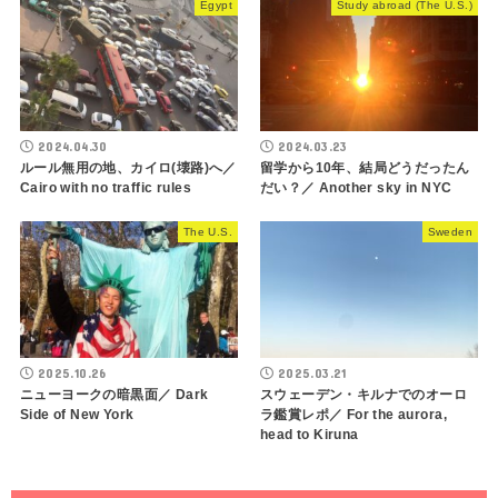
Egypt
Study abroad (The U.S.)
2024.04.30
2024.03.23
ルール無用の地、カイロ(壊路)へ／
留学から10年、結局どうだったん
Cairo with no traffic rules
だい？／ Another sky in NYC
The U.S.
Sweden
2025.10.26
2025.03.21
ニューヨークの暗黒面／ Dark
スウェーデン・キルナでのオーロ
Side of New York
ラ鑑賞レポ／ For the aurora,
head to Kiruna