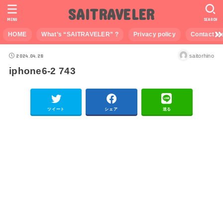
SAITRAVELER
MENU
SEARCH
HOME
What’s “SAITRAVELER” ?
Privacy policy
Contact M
2024.04.28
saitorhino
iphone6-2 743
ツイート
シェア
送る