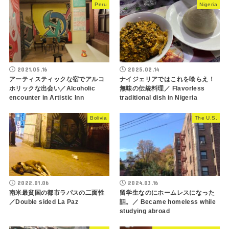
Peru
Nigeria
2021.05.16
2025.02.14
アーティスティックな宿でアルコ
ナイジェリアではこれを喰らえ！
ホリックな出会い／Alcoholic
無味の伝統料理／ Flavorless
encounter in Artistic Inn
traditional dish in Nigeria
Bolivia
The U.S.
2022.01.06
2024.03.16
南米最貧国の都市ラパスの二面性
留学生なのにホームレスになった
／Double sided La Paz
話。／ Became homeless while
studying abroad