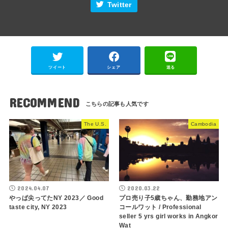
Twitter
ツイート
シェア
送る
RECOMMEND
The U.S.
Cambodia
2024.04.07
2020.03.22
やっぱ尖ってたNY 2023／ Good
プロ売り子5歳ちゃん、勤務地アン
taste city, NY 2023
コールワット / Professional
seller 5 yrs girl works in Angkor
Wat