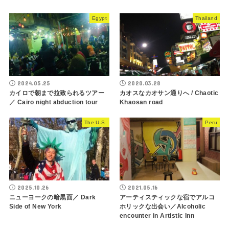
Egypt
Thailand
2024.05.25
2020.03.28
カイロで朝まで拉致られるツアー
カオスなカオサン通りへ / Chaotic
／ Cairo night abduction tour
Khaosan road
The U.S.
Peru
2025.10.26
2021.05.16
ニューヨークの暗黒面／ Dark
アーティスティックな宿でアルコ
Side of New York
ホリックな出会い／Alcoholic
encounter in Artistic Inn