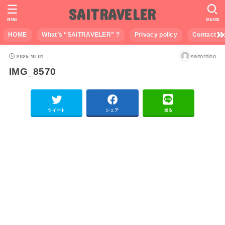
SAITRAVELER
MENU
SEARCH
HOME
What’s “SAITRAVELER” ?
Privacy policy
Contact M
2025.10.01
saitorhino
IMG_8570
ツイート
シェア
送る