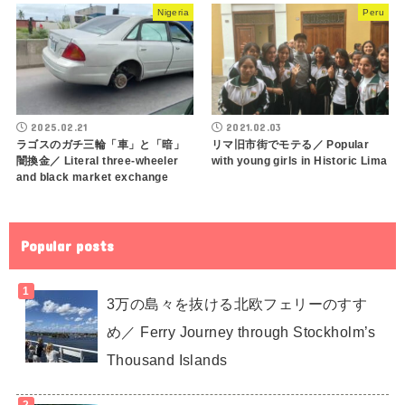
Nigeria
Peru
2025.02.21
2021.02.03
ラゴスのガチ三輪「車」と「暗」
リマ旧市街でモテる／ Popular
闇換金／ Literal three-wheeler
with young girls in Historic Lima
and black market exchange
Popular posts
3万の島々を抜ける北欧フェリーのすす
め／ Ferry Journey through Stockholm’s
Thousand Islands