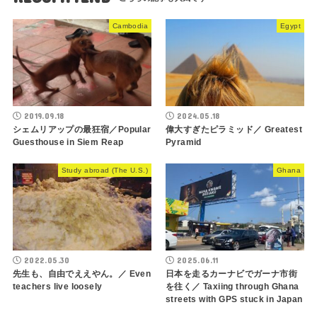
Cambodia
Egypt
2019.09.18
2024.05.18
シェムリアップの最狂宿／Popular
偉大すぎたピラミッド／ Greatest
Guesthouse in Siem Reap
Pyramid
Study abroad (The U.S.)
Ghana
2022.05.30
2025.06.11
先生も、自由でええやん。／ Even
日本を走るカーナビでガーナ市街
teachers live loosely
を往く／ Taxiing through Ghana
streets with GPS stuck in Japan