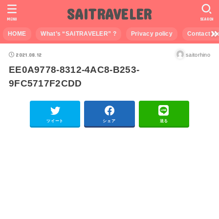
SAITRAVELER
MENU
SEARCH
HOME
What’s “SAITRAVELER” ?
Privacy policy
Contact M
2021.08.12
saitorhino
EE0A9778-8312-4AC8-B253-
9FC5717F2CDD
ツイート
シェア
送る