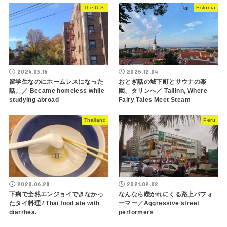
The U.S.
Estonia
2024.03.16
2025.12.04
留学生なのにホームレスになった
おとぎ話の城下町とサウナの楽
話。／ Became homeless while
園、タリンへ／ Tallinn, Where
studying abroad
Fairy Tales Meet Steam
Thailand
Peru
2020.06.28
2021.02.02
下痢で全然エンジョイできなかっ
なんなら轢かれにくる路上パフォ
たタイ料理 / Thai food ate with
ーマー／Aggressive street
diarrhea.
performers