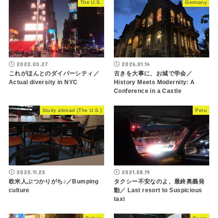
The U.S.
Germany
2022.05.27
2026.01.14
これがほんとのダイバーシティ／
古きを大事に、お城で学会／
Actual diversity in NYC
History Meets Modernity: A
Conference in a Castle
Study abroad (The U.S.)
Peru
2020.11.25
2021.08.19
欧米人ぶつかりがち♪／Bumping
タクシー不安なのよ、最終奥義発
culture
動／ Last resort to Suspicious
taxi