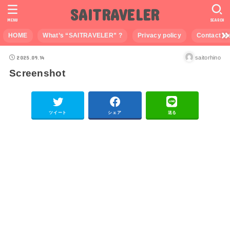
SAITRAVELER
MENU
SEARCH
HOME
What’s “SAITRAVELER” ?
Privacy policy
Contact M
2025.09.14
saitorhino
Screenshot
ツイート
シェア
送る