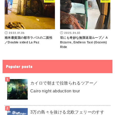
Bolivia
Benin
2022.01.06
2025.04.03
南米最貧国の都市ラパスの二面性
世にも奇妙な無限送迎ループ／ A
／Double sided La Paz
Bizarre, Endless Taxi (Gozem)
Ride
Popular posts
カイロで朝まで拉致られるツアー／
Cairo night abduction tour
3万の島々を抜ける北欧フェリーのすす