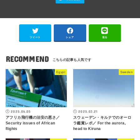
ツイート
シェア
送る
RECOMMEND
Egypt
Sweden
2025.06.05
2025.03.21
アフリカ飛行機の治安の悪さ／
スウェーデン・キルナでのオーロ
Security issues of African
ラ鑑賞レポ／ For the aurora,
flights
head to Kiruna