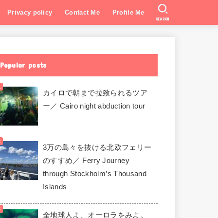
Privacy policy
Contact Me
Profile Me
SEARCH
Popular posts
カイロで朝まで拉致られるツア
ー／ Cairo night abduction tour
3万の島々を抜ける北欧フェリー
のすすめ／ Ferry Journey
through Stockholm’s Thousand
Islands
全地球人よ、オーロラをみよ。