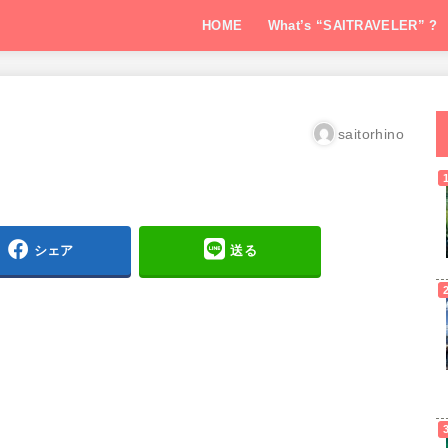
HOME
What’s “SAITRAVELER” ?
saitorhino
シェア
送る