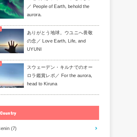
／ People of Earth, behold the
aurora.
ありがとう地球。ウユニへ畏敬
の念／ Love Earth, Life, and
UYUNI
スウェーデン・キルナでのオー
ロラ鑑賞レポ／ For the aurora,
head to Kiruna
Country
Benin
(7)