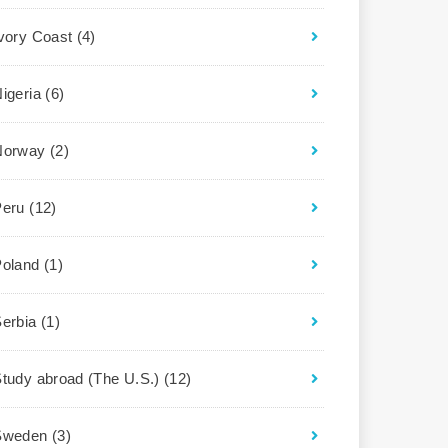
Ivory Coast
(4)
igeria
(6)
Norway
(2)
Peru
(12)
Poland
(1)
Serbia
(1)
tudy abroad (The U.S.)
(12)
Sweden
(3)