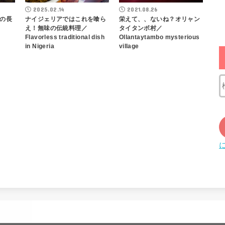
2025.02.14
2021.08.26
の長
ナイジェリアではこれを喰ら
栄えて、、ないね？オリャン
え！無味の伝統料理／
タイタンボ村／
Flavorless traditional dish
Ollantaytambo mysterious
in Nigeria
village