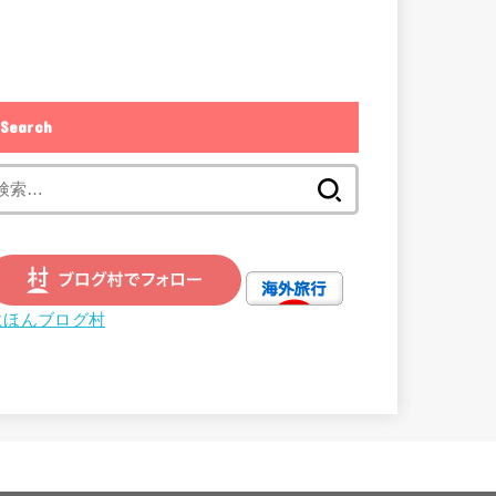
Search
検
索:
にほんブログ村