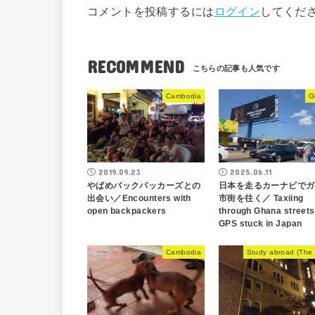
コメントを投稿するには
ログイン
してくだ
RECOMMEND
Cambodia
G
2019.09.23
2025.06.11
やばめバックパッカーズとの
日本を走るカーナビでガ
出会い／Encounters with
市街を往く／ Taxiing
open backpackers
through Ghana streets
GPS stuck in Japan
Cambodia
Study abroad (The 