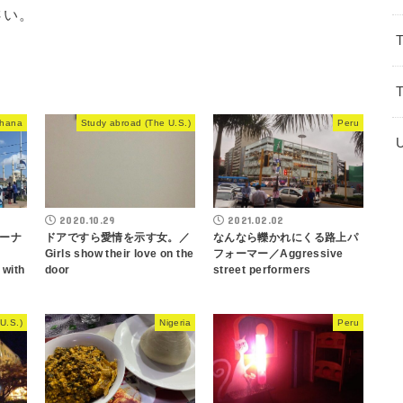
さい。
hana
Study abroad (The U.S.)
Peru
2020.10.29
2021.02.02
ーナ
ドアですら愛情を示す女。／
なんなら轢かれにくる路上パ
Girls show their love on the
フォーマー／Aggressive
 with
door
street performers
U.S.)
Nigeria
Peru