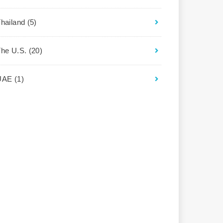
Thailand
(5)
The U.S.
(20)
UAE
(1)