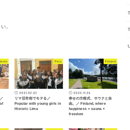
さい。
Benin
Peru
Finland
2021.02.03
2025.11.26
／
リマ旧市街でモテる／
幸せの方程式、サウナと自
of
Popular with young girls in
由。／ Finland, where
Historic Lima
happiness = sauna ×
freedom