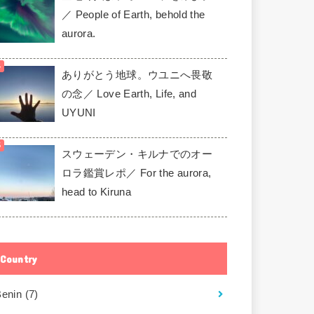
／ People of Earth, behold the
aurora.
ありがとう地球。ウユニへ畏敬
の念／ Love Earth, Life, and
UYUNI
スウェーデン・キルナでのオー
ロラ鑑賞レポ／ For the aurora,
head to Kiruna
Country
Benin
(7)