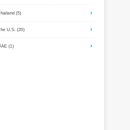
Thailand
(5)
The U.S.
(20)
UAE
(1)