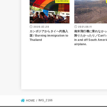
Cambodia
2020.03.28
2021.08.11
カンボジアからタイへ灼熱入
南米飛行機に乗れなかっ
国 / Burning immigration to
降りたかったり／Can’t g
Thailand
in and off South Amer
airplane.
IMG_2166
HOME