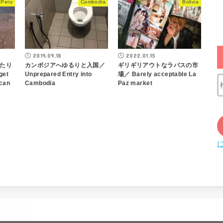
Peru
Cambodia
Bolivia
2019.09.18
2022.01.15
たり
カンボジアへゆるりと入国／
ギリギリアウトなラパスの市
et
Unprepared Entry into
場／ Barely acceptable La
ican
Cambodia
Paz market