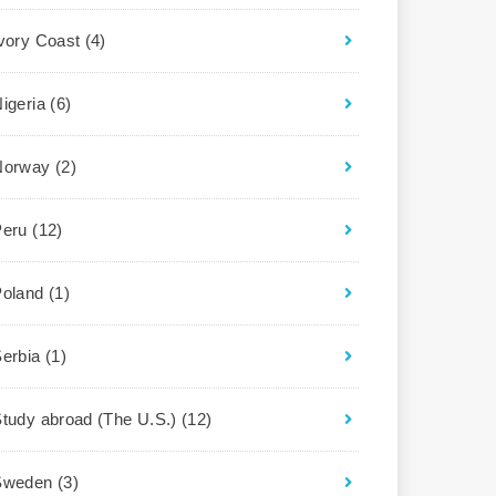
Ivory Coast
(4)
igeria
(6)
Norway
(2)
Peru
(12)
Poland
(1)
Serbia
(1)
tudy abroad (The U.S.)
(12)
Sweden
(3)