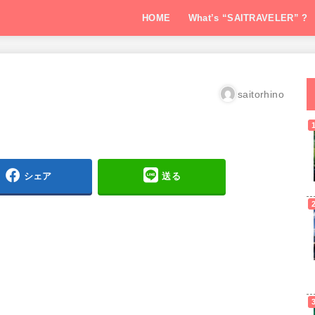
HOME
What’s “SAITRAVELER” ?
saitorhino
シェア
送る