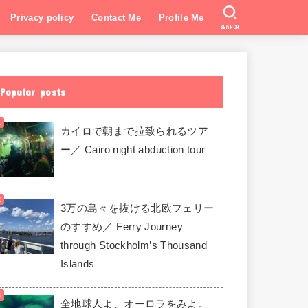
Privacy policy
Contact Me
Profile Me
SEARCH
Popular posts
カイロで朝まで拉致られるツア
ー／ Cairo night abduction tour
3万の島々を抜ける北欧フェリー
のすすめ／ Ferry Journey
through Stockholm’s Thousand
Islands
全地球人よ、オーロラをみよ。