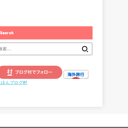
Search
検
索:
にほんブログ村