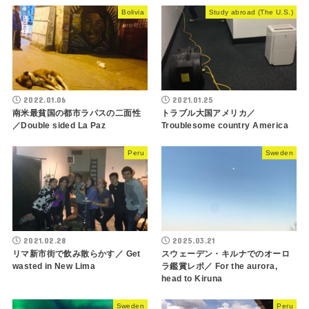
Bolivia
Study abroad (The U.S.)
2022.01.06
2021.01.25
南米最貧国の都市ラパスの二面性
トラブル大国アメリカ／
／Double sided La Paz
Troublesome country America
Peru
Sweden
2021.02.28
2025.03.21
リマ新市街で飲み散らかす／ Get
スウェーデン・キルナでのオーロ
wasted in New Lima
ラ鑑賞レポ／ For the aurora,
head to Kiruna
Sweden
Peru