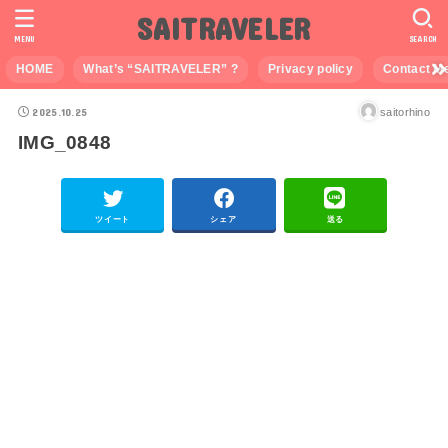
SAITRAVELER
MENU
SEARCH
HOME
What’s “SAITRAVELER” ?
Privacy policy
Contact M
2025.10.25
saitorhino
IMG_0848
ツイート
シェア
送る