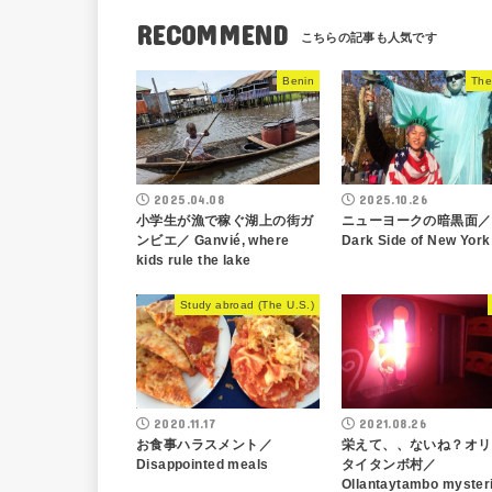
RECOMMEND
Benin
The
2025.04.08
2025.10.26
小学生が漁で稼ぐ湖上の街ガ
ニューヨークの暗黒面／
ンビエ／ Ganvié, where
Dark Side of New York
kids rule the lake
Study abroad (The U.S.)
2020.11.17
2021.08.26
お食事ハラスメント／
栄えて、、ないね？オリ
Disappointed meals
タイタンボ村／
Ollantaytambo myster