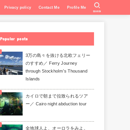
Privacy policy
Contact Me
Profile Me
SEARCH
Popular posts
3万の島々を抜ける北欧フェリー
のすすめ／ Ferry Journey
through Stockholm’s Thousand
Islands
カイロで朝まで拉致られるツア
ー／ Cairo night abduction tour
全地球人よ、オーロラをみよ。