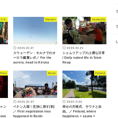
 U.S.
Sweden
Cambodia
2025.03.21
2020.03.24
スウェーデン・キルナでのオ
シェムリアップの上裸な日常
ーロラ鑑賞レポ／ For the
/ Daily naked life in Siem
aurora, head to Kiruna
Reap
Peru
Benin
Finland
2025.03.07
2025.11.26
ャン
ベナン入国！交渉に屈す(初)
幸せの方程式、サウナと自
／ First negotiation loss
由。／ Finland, where
ious
happened in Benin
happiness = sauna ×