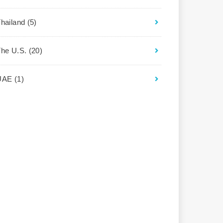
Thailand
(5)
The U.S.
(20)
UAE
(1)