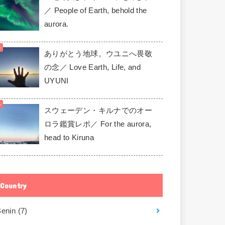
／ People of Earth, behold the
aurora.
ありがとう地球。ウユニへ畏敬
の念／ Love Earth, Life, and
UYUNI
スウェーデン・キルナでのオー
ロラ鑑賞レポ／ For the aurora,
head to Kiruna
Country
Benin
(7)