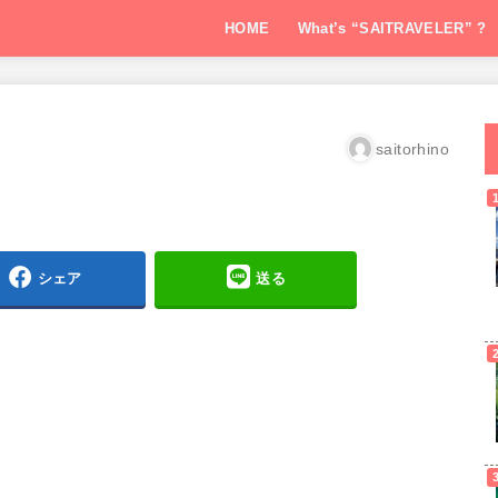
HOME
What’s “SAITRAVELER” ?
saitorhino
シェア
送る