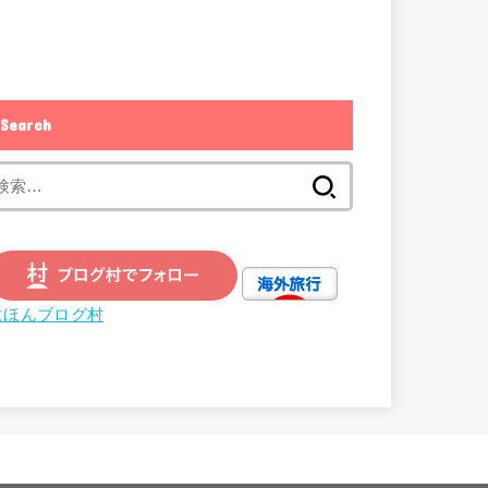
Search
検
索:
にほんブログ村