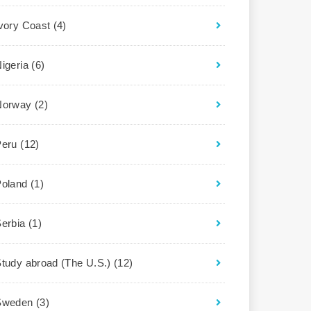
Ivory Coast
(4)
igeria
(6)
Norway
(2)
Peru
(12)
Poland
(1)
Serbia
(1)
tudy abroad (The U.S.)
(12)
Sweden
(3)