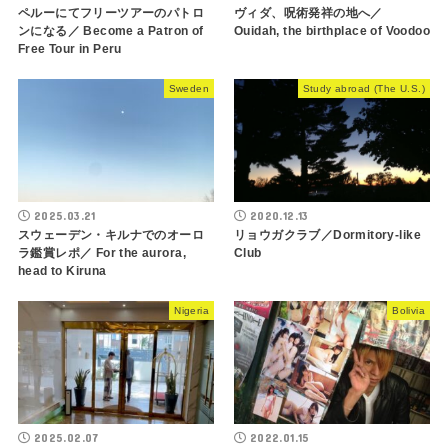
ペルーにてフリーツアーのパトロ
ヴィダ、呪術発祥の地へ／
ンになる／ Become a Patron of
Ouidah, the birthplace of Voodoo
Free Tour in Peru
Sweden
Study abroad (The U.S.)
2025.03.21
2020.12.13
スウェーデン・キルナでのオーロ
リョウガクラブ／Dormitory-like
ラ鑑賞レポ／ For the aurora,
Club
head to Kiruna
Nigeria
Bolivia
2025.02.07
2022.01.15