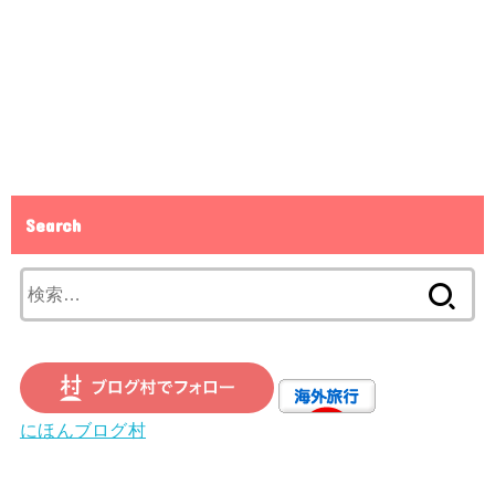
Search
検
索:
にほんブログ村