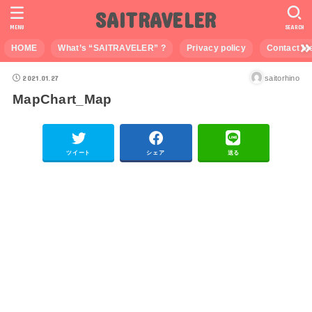
SAITRAVELER
MENU
SEARCH
HOME
What’s “SAITRAVELER” ?
Privacy policy
Contact M
2021.01.27
saitorhino
MapChart_Map
ツイート
シェア
送る