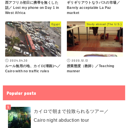
西アフリカ初日に携帯を無くした
ギリギリアウトなラパスの市場／
話／ Lost my phone on Day 1 in
Barely acceptable La Paz
West Africa
market
Egypt
Study abroad (The U.S.)
2024.04.30
2020.12.13
ルール無用の地、カイロ(壊路)へ／
授業態度（教師）／Teaching
Cairo with no traffic rules
manner
Popular posts
カイロで朝まで拉致られるツアー／
Cairo night abduction tour