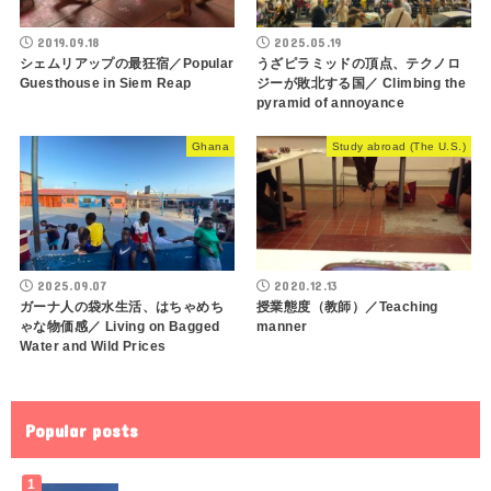
2019.09.18
2025.05.19
シェムリアップの最狂宿／Popular
うざピラミッドの頂点、テクノロ
Guesthouse in Siem Reap
ジーが敗北する国／ Climbing the
pyramid of annoyance
Ghana
Study abroad (The U.S.)
2025.09.07
2020.12.13
ガーナ人の袋水生活、はちゃめち
授業態度（教師）／Teaching
ゃな物価感／ Living on Bagged
manner
Water and Wild Prices
Popular posts