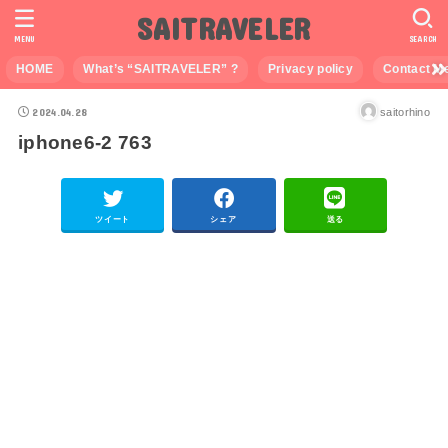
SAITRAVELER
MENU
SEARCH
HOME
What’s “SAITRAVELER” ?
Privacy policy
Contact M
2024.04.28
saitorhino
iphone6-2 763
ツイート
シェア
送る