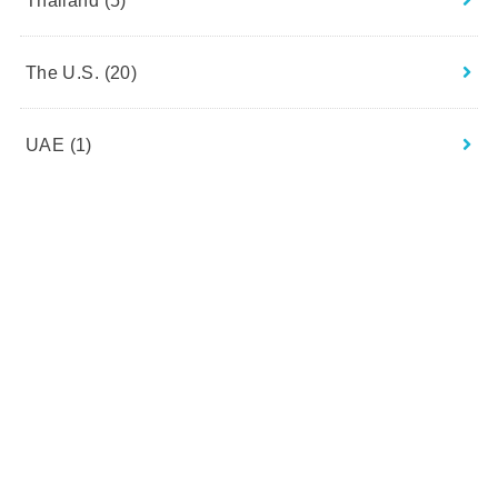
The U.S.
(20)
UAE
(1)