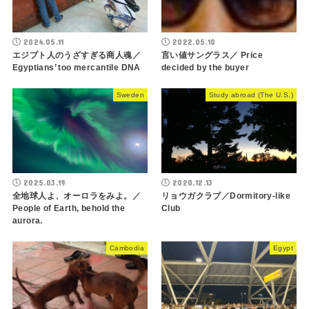
2024.05.11
2022.05.10
エジプト人のうざすぎる商人魂／
言い値サングラス／ Price
Egyptians’ too mercantile DNA
decided by the buyer
Sweden
Study abroad (The U.S.)
2025.03.19
2020.12.13
全地球人よ、オーロラをみよ。／
リョウガクラブ／Dormitory-like
People of Earth, behold the
Club
aurora.
Cambodia
Egypt