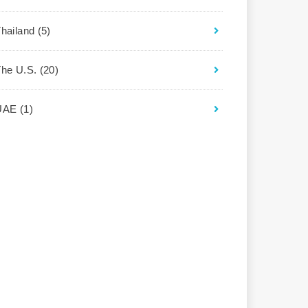
Thailand
(5)
The U.S.
(20)
UAE
(1)