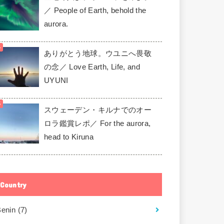
／ People of Earth, behold the
aurora.
ありがとう地球。ウユニへ畏敬
の念／ Love Earth, Life, and
UYUNI
スウェーデン・キルナでのオー
ロラ鑑賞レポ／ For the aurora,
head to Kiruna
Country
Benin
(7)