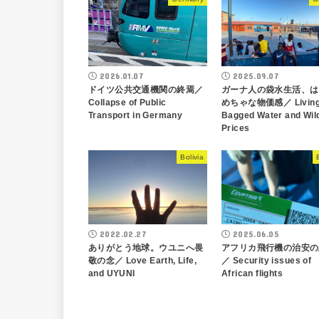
2026.01.07
2025.09.07
ドイツ公共交通機関の終焉／
ガーナ人の袋水生活、は
Collapse of Public
めちゃな物価感／ Living
Transport in Germany
Bagged Water and Wil
Prices
Bolivia
2022.02.27
2025.06.05
ありがとう地球。ウユニへ畏
アフリカ飛行機の治安の
敬の念／ Love Earth, Life,
／ Security issues of
and UYUNI
African flights