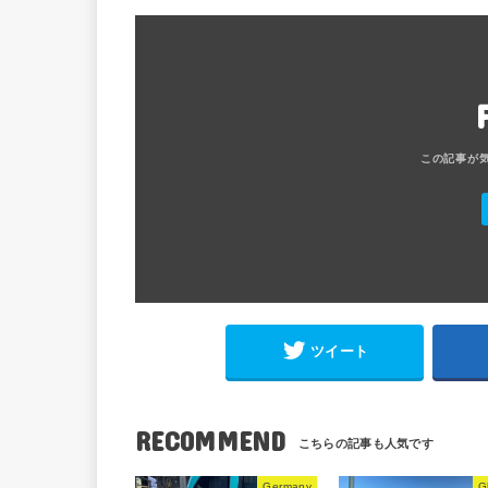
ツイート
RECOMMEND
Germany
G