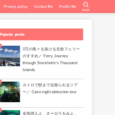
Privacy policy
Contact Me
Profile Me
SEARCH
Popular posts
3万の島々を抜ける北欧フェリー
のすすめ／ Ferry Journey
through Stockholm’s Thousand
Islands
カイロで朝まで拉致られるツア
ー／ Cairo night abduction tour
全地球人よ、オーロラをみよ。