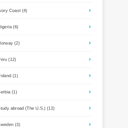
Ivory Coast
(4)
igeria
(6)
Norway
(2)
Peru
(12)
Poland
(1)
Serbia
(1)
tudy abroad (The U.S.)
(12)
Sweden
(3)