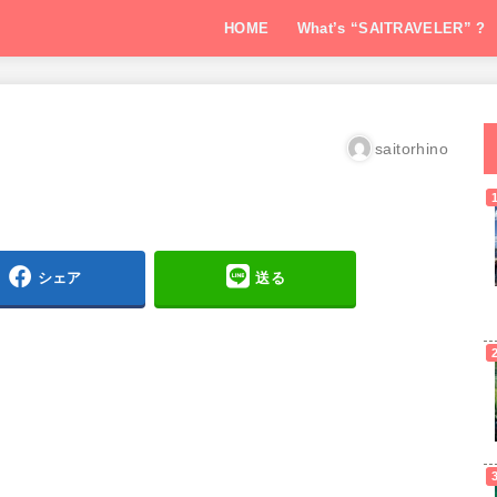
HOME
What’s “SAITRAVELER” ?
saitorhino
シェア
送る