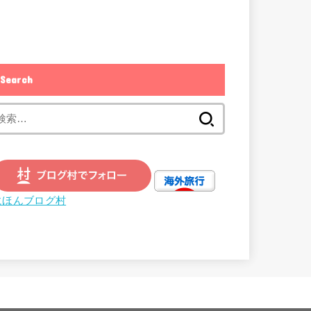
Search
検
索:
にほんブログ村