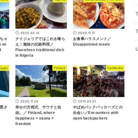
2025.02.14
2020.11.17
ちゃ
ナイジェリアではこれを喰ら
お食事ハラスメント／
 on
え！無味の伝統料理／
Disappointed meals
d
Flavorless traditional dish
in Nigeria
Egypt
Finland
Cambodia
2025.11.26
2019.09.23
悪さ
幸せの方程式、サウナと自
やばめバックパッカーズとの
由。／ Finland, where
出会い／Encounters with
happiness = sauna ×
open backpackers
freedom