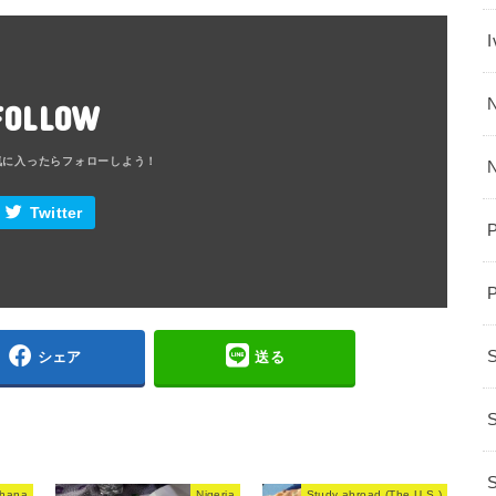
N
FOLLOW
Twitter
シェア
送る
S
hana
Nigeria
Study abroad (The U.S.)