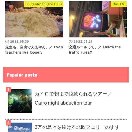
Study abroad (The U.S.)
The U.S.
2022.05.30
2022.05.21
先生も、自由でええやん。／ Even
交通ルールって。／ Follow the
teachers live loosely
traffic rules?
Popular posts
カイロで朝まで拉致られるツアー／
Cairo night abduction tour
3万の島々を抜ける北欧フェリーのすす