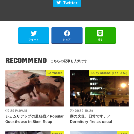
Twitter
ツイート
シェア
送る
RECOMMEND
Cambodia
Study abroad (The U.S.)
2019.09.18
2020.10.26
シェムリアップの最狂宿／Popular
寮の火災、日常です。／
Guesthouse in Siem Reap
Dormitory fire as usual
Nigeria
Benin