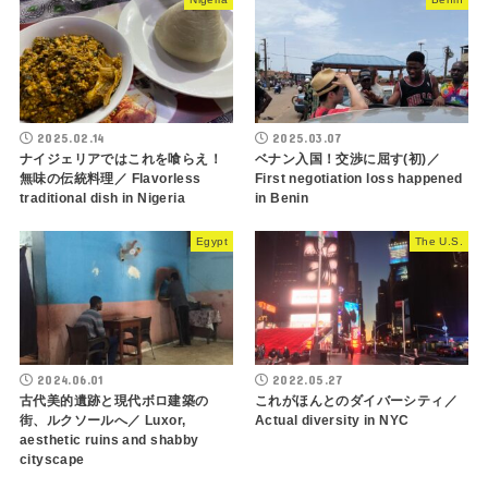
2025.02.14
2025.03.07
ナイジェリアではこれを喰らえ！
ベナン入国！交渉に屈す(初)／
無味の伝統料理／ Flavorless
First negotiation loss happened
traditional dish in Nigeria
in Benin
Egypt
The U.S.
2024.06.01
2022.05.27
古代美的遺跡と現代ボロ建築の
これがほんとのダイバーシティ／
街、ルクソールへ／ Luxor,
Actual diversity in NYC
aesthetic ruins and shabby
cityscape