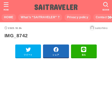
SAITRAVELER
MENU
SEARCH
HOME
What’s “SAITRAVELER” ?
Privacy policy
Contact M
2025.10.04
saitorhino
IMG_8742
ツイート
シェア
送る